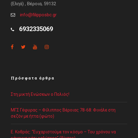
(Εληά) , Βέροια, 59132
info@filipposbc.gr
6932335069
Πρόσφατα άρθρα
Στη μικτή Ενώσεων ο Πολιός!
ΜΓΣ Γέφυρας – Φίλιππος Βέροιας 78-68: Φινάλε στη
σεζόν με ήττα (φώτο)
Ε. Κοθράς: “Ευχαριστούμε τον κόσμο – Του χρόνου να
κάνουμε κάτι καλύτερο” (βίντεο)