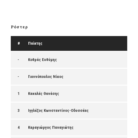
Ρόστερ
#
Παίκτης
-
Κοθράς Ευθύμης
-
Γιαννόπουλος Νίκος
1
Κακαλές Θανάσης
3
Ιγγλέζος Κωνσταντίνος-Οδυσσέας
4
Καραγιώργος Παναγιώτης