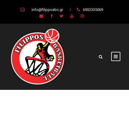
info@filipposbc.gr
/
6932335069
Category