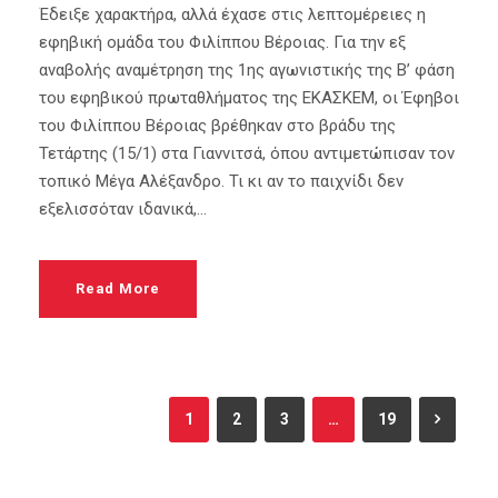
Έδειξε χαρακτήρα, αλλά έχασε στις λεπτομέρειες η
εφηβική ομάδα του Φιλίππου Βέροιας. Για την εξ
αναβολής αναμέτρηση της 1ης αγωνιστικής της Β’ φάση
του εφηβικού πρωταθλήματος της ΕΚΑΣΚΕΜ, οι Έφηβοι
του Φιλίππου Βέροιας βρέθηκαν στο βράδυ της
Τετάρτης (15/1) στα Γιαννιτσά, όπου αντιμετώπισαν τον
τοπικό Μέγα Αλέξανδρο. Τι κι αν το παιχνίδι δεν
εξελισσόταν ιδανικά,...
Read More
1
2
3
…
19