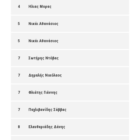
4
Ηλιας Μορας
5
Νικάι Αθανάσιος
5
Νικάι Αθανάσιος
7
Σωτήρης Ντόβας
7
Δημαλής Νικόλαος
7
Φλιάτης Γιάννης
7
Πεχλιβανίδης Σάββας
8
Ελευθεριάδης Δάνης