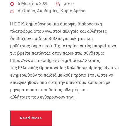
5 Μαρτίου 2025
press
Α' Ομάδα
,
Ακαδημίες
,
Κύρια Άρθρα
Η Ε.Ο.Κ. δημιούργησε μια όμορφη, διαδραστική
πλατφόρμα όπου γνωστοί αθλητές και αθλήτριες
διαβάζουν παιδικά βιβλία για μαθητές και
μαθήτριες δημοτικού. Τις ιστορίες αυτές μπορείτε να
τις βρείτε πατώντας στον παρακάτω σύνδεσμο:
https://www.timeoutgiavivlia.gr/books/ Σκοπός
της Ελληνικής Ομοσπονδίας Καλαθοσφαίρισης είναι να
ενημερωθούν τα παιδιά με κάθε τρόπο έτσι ώστε να
επωφεληθούν από αυτή την καινοτόμα εμπειρία με
μηνύματα από σπουδαίους αθλητές και
αθλήτριες που ενθαρρύνουν την...
Read More