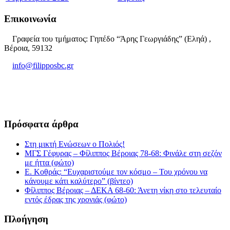
Επικοινωνία
Γραφεία του τμήματος: Γηπέδο “Άρης Γεωργιάδης” (Εληά) ,
Βέροια, 59132
info@filipposbc.gr
6932335069
Πρόσφατα άρθρα
Στη μικτή Ενώσεων ο Πολιός!
ΜΓΣ Γέφυρας – Φίλιππος Βέροιας 78-68: Φινάλε στη σεζόν
με ήττα (φώτο)
Ε. Κοθράς: “Ευχαριστούμε τον κόσμο – Του χρόνου να
κάνουμε κάτι καλύτερο” (βίντεο)
Φίλιππος Βέροιας – ΔΕΚΑ 68-60: Άνετη νίκη στο τελευταίο
εντός έδρας της χρονιάς (φώτο)
Πλοήγηση