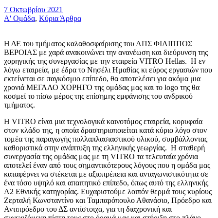
7 Οκτωβρίου 2021
Α' Ομάδα
,
Κύρια Άρθρα
Η ΔΕ του τμήματος καλαθοσφαίρισης του ΑΠΣ ΦΙΛΙΠΠΟΣ
ΒΕΡΟΙΑΣ με χαρά ανακοινώνει την ανανέωση και διεύρυνση της
χορηγικής της συνεργασίας με την εταιρεία VITRO Hellas. Η εν
λόγω εταιρεία, με έδρα το Νησέλι Ημαθίας κι εύρος εργασιών που
εκτείνεται σε παγκόσμιο επίπεδο, θα αποτελέσει για ακόμα μια
χρονιά ΜΕΓΑΛΟ ΧΟΡΗΓΟ της ομάδας μας και το logo της θα
κοσμεί το πίσω μέρος της επίσημης εμφάνισης του ανδρικού
τμήματος.
Η VITRO είναι μια τεχνολογικά καινοτόμος εταιρεία, κορυφαία
στον κλάδο της, η οποία δραστηριοποιείται κατά κύριο λόγο στον
τομέα της παραγωγής πολλαπλασιαστικού υλικού, συμβάλλοντας
καθοριστικά στην ανάπτυξη της ελληνικής γεωργίας. Η σταθερή
συνεργασία της ομάδας μας με τη VITRO τα τελευταία χρόνια
αποτελεί έναν από τους σημαντικότερους λόγους που η ομάδα μας
καταφέρνει να στέκεται με αξιοπρέπεια και ανταγωνιστικότητα σε
ένα τόσο υψηλό και απαιτητικό επίπεδο, όπως αυτό της ελληνικής
Α2 Εθνικής κατηγορίας. Ευχαριστούμε λοιπόν θερμά τους κυρίους
Ζερταλή Κωνσταντίνο και Ταμπαρόπουλο Αθανάσιο, Πρόεδρο και
Αντιπρόεδρο του ΔΣ αντίστοιχα, για τη διαχρονική και
συνεχιζόμενη πίστη τους στο όραμά μας και στήριξη στο πλάνο