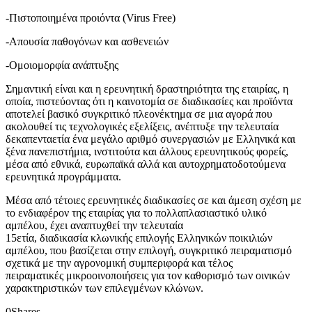
-Πιστοποιημένα προιόντα (Virus Free)
-Απουσία παθογόνων και ασθενειών
-Ομοιομορφία ανάπτυξης
Σημαντική είναι και η ερευνητική δραστηριότητα της εταιρίας, η
οποία, πιστεύοντας ότι η καινοτομία σε διαδικασίες και προϊόντα
αποτελεί βασικό συγκριτικό πλεονέκτημα σε μια αγορά που
ακολουθεί τις τεχνολογικές εξελίξεις, ανέπτυξε την τελευταία
δεκαπενταετία ένα μεγάλο αριθμό συνεργασιών με Ελληνικά και
ξένα πανεπιστήμια, ινστιτούτα και άλλους ερευνητικούς φορείς,
μέσα από εθνικά, ευρωπαϊκά αλλά και αυτοχρηματοδοτούμενα
ερευνητικά προγράμματα.
Μέσα από τέτοιες ερευνητικές διαδικασίες σε και άμεση σχέση με
το ενδιαφέρον της εταιρίας για το πολλαπλασιαστικό υλικό
αμπέλου, έχει αναπτυχθεί την τελευταία
15ετία, διαδικασία κλωνικής επιλογής Ελληνικών ποικιλιών
αμπέλου, που βασίζεται στην επιλογή, συγκριτικό πειραματισμό
σχετικά με την αγρονομική συμπεριφορά και τέλος
πειραματικές μικροοινοποιήσεις για τον καθορισμό των οινικών
χαρακτηριστικών των επιλεγμένων κλώνων.
0
Shares