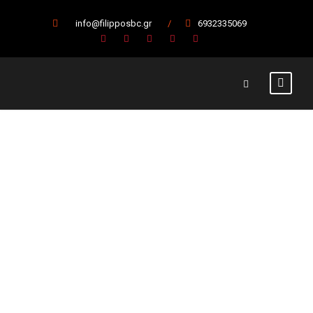
info@filipposbc.gr
/
6932335069
Έναρξη στις
16/10 με
Ψυχικό
10 Οκτωβρίου 2021
Α' Ομάδα
,
Κύρια Άρθρα