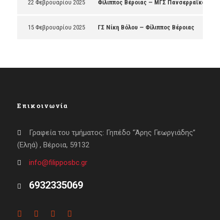
22 Φεβρουαρίου 2025
Φίλιππος Βέροιας — ΜΓΣ Πανσερραϊκός
15 Φεβρουαρίου 2025
ΓΣ Νίκη Βόλου — Φίλιππος Βέροιας
Επικοινωνία
Γραφεία του τμήματος: Γηπέδο “Άρης Γεωργιάδης”
(Εληά) , Βέροια, 59132
info@filipposbc.gr
6932335069