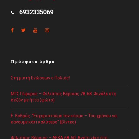
6932335069
Πρόσφατα άρθρα
Στη μικτή Ενώσεων ο Πολιός!
ΜΓΣ Γέφυρας – Φίλιππος Βέροιας 78-68: Φινάλε στη
σεζόν με ήττα (φώτο)
Ε. Κοθράς: “Ευχαριστούμε τον κόσμο – Του χρόνου να
κάνουμε κάτι καλύτερο” (βίντεο)
Φίλιππος Βέροιας – ΔΕΚΑ 68-60: Άνετη νίκη στο