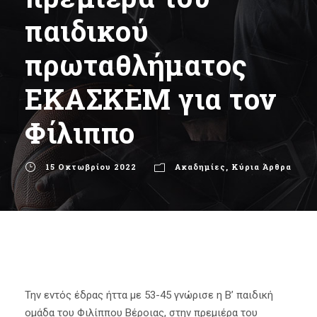
παιδικού
πρωταθλήματος
ΕΚΑΣΚΕΜ για τον
Φίλιππο
15 Οκτωβρίου 2022
Ακαδημίες
,
Κύρια Άρθρα
Την εντός έδρας ήττα με 53-45 γνώρισε η Β’ παιδική
ομάδα του Φιλίππου Βέροιας, στην πρεμιέρα του