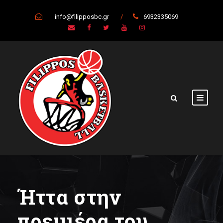
info@filipposbc.gr
/
6932335069
Ήττα στην
πρεμιέρα του