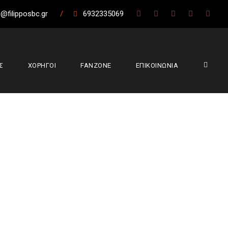
@filipposbc.gr
/
6932335069
Σ
ΧΟΡΗΓΟΙ
FANZONE
ΕΠΙΚΟΙΝΩΝΙΑ
Μελίκη για τους