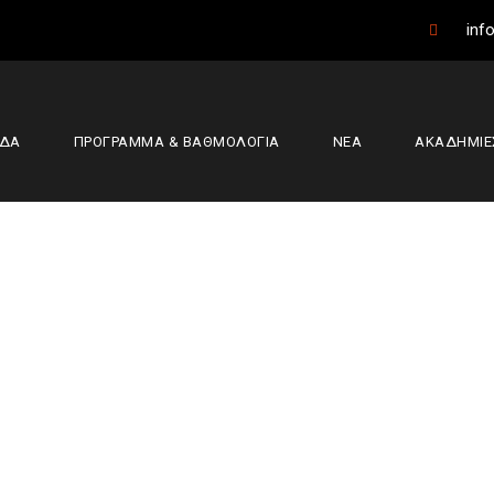
info
ΑΔΑ
ΠΡΟΓΡΑΜΜΑ & ΒΑΘΜΟΛΟΓΙΑ
ΝΕΑ
ΑΚΑΔΗΜΙΕ
ς έδρας νίκη στη 
ύρια Άρθρα