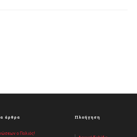
α άρθρα
Πλοήγηση
Ενώσεων ο Πολιός!