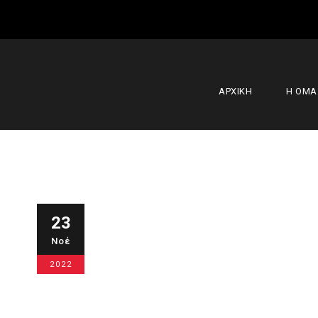
ΑΡΧΙΚΗ
Η ΟΜ
Μεγάλη εκτό
23
Νοέ
Εφήβους
2022
23 Νοεμβρίου 2022
Ακαδημίες
,
Κ