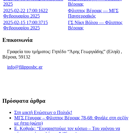
2025
Βέροιας
2025-02-22 17:00:16
22
Φίλιππος Βέροιας — ΜΓΣ
Φεβρουαρίου 2025
Πανσερραϊκός
2025-02-15 17:00:37
15
ΓΣ Νίκη Βόλου — Φίλιππος
Φεβρουαρίου 2025
Βέροιας
Επικοινωνία
Γραφεία του τμήματος: Γηπέδο “Άρης Γεωργιάδης” (Εληά) ,
Βέροια, 59132
info@filipposbc.gr
6932335069
Πρόσφατα άρθρα
Στη μικτή Ενώσεων ο Πολιός!
ΜΓΣ Γέφυρας – Φίλιππος Βέροιας 78-68: Φινάλε στη σεζόν
με ήττα (φώτο)
Ε. Κοθράς: “Ευχαριστούμε τον κόσμο – Του χρόνου να