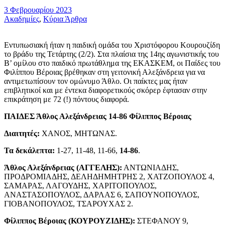
3 Φεβρουαρίου 2023
Ακαδημίες
,
Κύρια Άρθρα
Εντυπωσιακή ήταν η παιδική ομάδα του Χριστόφορου Κουρουζίδη
το βράδυ της Τετάρτης (2/2). Στα πλαίσια της 14ης αγωνιστικής του
Β’ ομίλου στο παιδικό πρωτάθλημα της ΕΚΑΣΚΕΜ, οι Παίδες του
Φιλίππου Βέροιας βρέθηκαν στη γειτονική Αλεξάνδρεια για να
αντιμετωπίσουν τον ομώνυμο Άθλο. Οι παίκτες μας ήταν
επιβλητικοί και με έντεκα διαφορετικούς σκόρερ έφτασαν στην
επικράτηση με 72 (!) πόντους διαφορά.
ΠΑΙΔΕΣ Άθλος Αλεξάνδρειας 14-86 Φίλιππος Βέροιας
Διαιτητές:
ΧΑΝΟΣ, ΜΗΤΩΝΑΣ.
Τα δεκάλεπτα:
1-27, 11-48, 11-66,
14-86
.
Άθλος Αλεξάνδρειας (ΑΓΓΕΛΗΣ):
ΑΝΤΩΝΙΑΔΗΣ,
ΠΡΟΔΡΟΜΙΑΔΗΣ, ΔΕΛΗΔΗΜΗΤΡΗΣ 2, ΧΑΤΖΟΠΟΥΛΟΣ 4,
ΣΑΜΑΡΑΣ, ΛΑΓΟΥΔΗΣ, ΧΑΡΙΤΟΠΟΥΛΟΣ,
ΑΝΑΣΤΑΣΟΠΟΥΛΟΣ, ΔΑΡΛΑΣ 6, ΣΑΠΟΥΝΟΠΟΥΛΟΣ,
ΓΙΟΒΑΝΟΠΟΥΛΟΣ, ΤΣΑΡΟΥΧΑΣ 2.
Φίλιππος Βέροιας (ΚΟΥΡΟΥΖΙΔΗΣ):
ΣΤΕΦΑΝΟΥ 9,