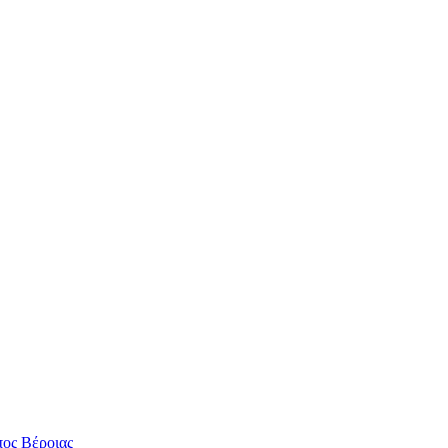
ος Βέροιας