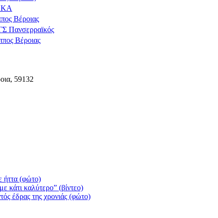
ΔΕΚΑ
πος Βέροιας
ΓΣ Πανσερραϊκός
ππος Βέροιας
οια, 59132
 ήττα (φώτο)
ε κάτι καλύτερο” (βίντεο)
τός έδρας της χρονιάς (φώτο)