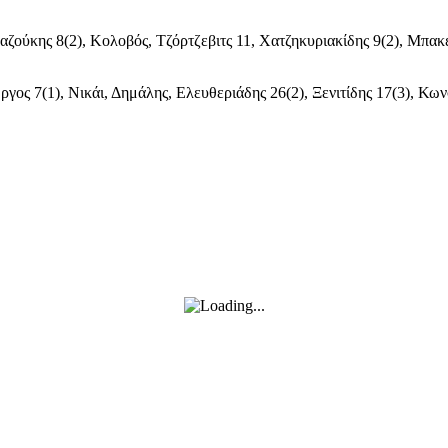
αζούκης 8(2), Κολοβός, Τζόρτζεβιτς 11, Χατζηκυριακίδης 9(2), Μπα
γος 7(1), Νικάι, Δημάλης, Ελευθεριάδης 26(2), Ξενιτίδης 17(3), Κων