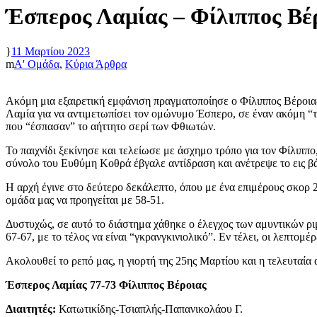
Έσπερος Λαμίας – Φίλιππος Βέ
11 Μαρτίου 2023
Α' Ομάδα
,
Κύρια Άρθρα
Ακόμη μια εξαιρετική εμφάνιση πραγματοποίησε ο Φίλιππος Βέροιας,
Λαμία για να αντιμετωπίσει τον ομώνυμο Έσπερο, σε έναν ακόμη “τε
που “έσπασαν” το αήττητο σερί των Φθιωτών.
Το παιχνίδι ξεκίνησε και τελείωσε με άσχημο τρόπο για τον Φίλιππ
σύνολο του Ευθύμη Κοθρά έβγαλε αντίδραση και ανέτρεψε το εις β
Η αρχή έγινε στο δεύτερο δεκάλεπτο, όπου με ένα επιμέρους σκορ 2
ομάδα μας να προηγείται με 58-51.
Δυστυχώς, σε αυτό το διάστημα χάθηκε ο έλεγχος των αμυντικών ριμ
67-67, με το τέλος να είναι “γκρανγκινιολικό”. Εν τέλει, οι λεπτομέ
Ακολουθεί το ρεπό μας, η γιορτή της 25ης Μαρτίου και η τελευταία
Έσπερος Λαμίας
77-73
Φίλιππος Βέροιας
Διαιτητές:
Κατωτικίδης-Τσιαπλής-Παπανικολάου Γ.