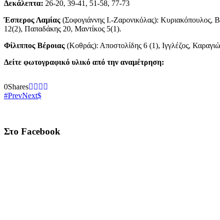
Δεκάλεπτα:
26-20, 39-41, 51-58, 77-73
Έσπερος Λαμίας
(Σοφογιάννης Ι.-Ζαρονικόλας): Κυριακόπουλος, Β
12(2), Παπαδάκης 20, Μαντίκος 5(1).
Φίλιππος Βέροιας
(Κοθράς): Αποστολίδης 6 (1), Ιγγλέζος, Καραγιώρ
Δείτε φωτογραφικό υλικό από την αναμέτρηση:
0
Shares
Prev
Next
Στο Facebook