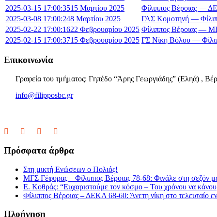
2025-03-15 17:00:35
15 Μαρτίου 2025
Φίλιππος Βέροιας — 
2025-03-08 17:00:24
8 Μαρτίου 2025
ΓΑΣ Κομοτηνή — Φίλιπ
2025-02-22 17:00:16
22 Φεβρουαρίου 2025
Φίλιππος Βέροιας — Μ
2025-02-15 17:00:37
15 Φεβρουαρίου 2025
ΓΣ Νίκη Βόλου — Φίλι
Επικοινωνία
Γραφεία του τμήματος: Γηπέδο “Άρης Γεωργιάδης” (Εληά) , Βέρ
info@filipposbc.gr
6932335069
Πρόσφατα άρθρα
Στη μικτή Ενώσεων ο Πολιός!
ΜΓΣ Γέφυρας – Φίλιππος Βέροιας 78-68: Φινάλε στη σεζόν με
Ε. Κοθράς: “Ευχαριστούμε τον κόσμο – Του χρόνου να κάνουμ
Φίλιππος Βέροιας – ΔΕΚΑ 68-60: Άνετη νίκη στο τελευταίο εν
Πλοήγηση