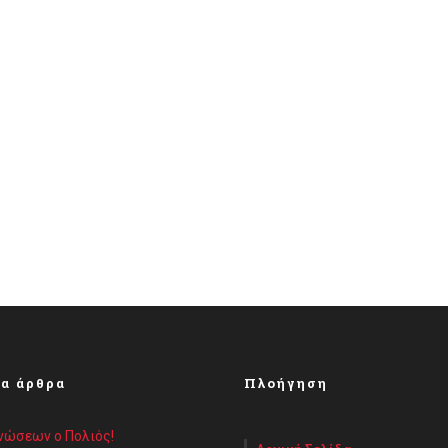
α άρθρα
Πλοήγηση
Ενώσεων ο Πολιός!