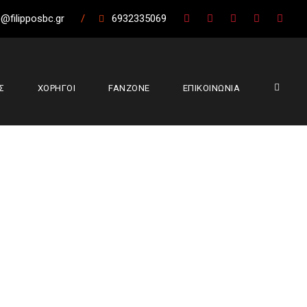
@filipposbc.gr
/
6932335069
Σ
ΧΟΡΗΓΟΙ
FANZONE
ΕΠΙΚΟΙΝΩΝΙΑ
S 1st EASTER
”