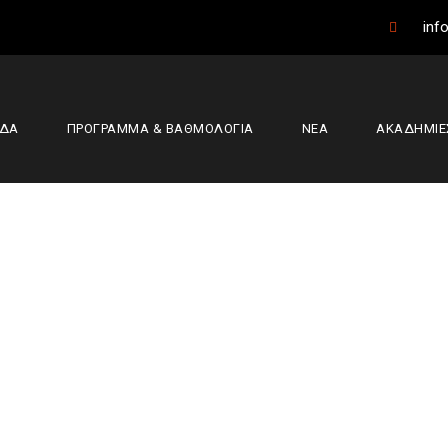
info
ΑΔΑ
ΠΡΟΓΡΑΜΜΑ & ΒΑΘΜΟΛΟΓΙΑ
ΝΕΑ
ΑΚΑΔΗΜΙΕ
ο “FILIPPOS VERIA
LL TOURNAMENT
α Άρθρα