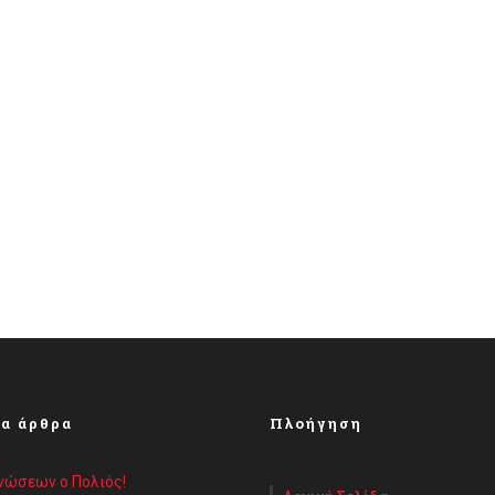
α άρθρα
Πλοήγηση
Ενώσεων ο Πολιός!