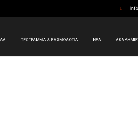
info
ΑΔΑ
ΠΡΟΓΡΑΜΜΑ & ΒΑΘΜΟΛΟΓΙΑ
ΝΕΑ
ΑΚΑΔΗΜΙΕ
am: Το προφίλ του
α Άρθρα