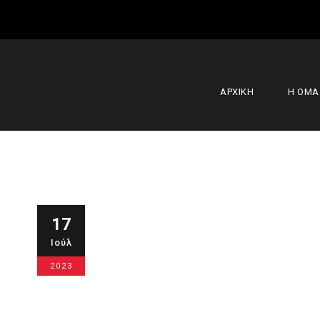
ΑΡΧΙΚΗ
Η ΟΜ
Meet our te
17
Ιούλ
Μασάδη
2023
17 Ιουλίου 2023
Ακαδημίες
,
Κύρι