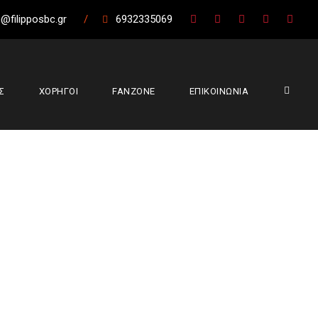
@filipposbc.gr
/
6932335069
Σ
ΧΟΡΗΓΟΙ
FANZONE
ΕΠΙΚΟΙΝΩΝΙΑ
 Γρηγόρη