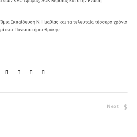
ατείων ΚΑΟ Δράμας, ΑΟΚ Βεροίας και στην Ένωση
θμια Εκπαίδευση Ν. Ημαθίας και τα τελευταία τέσσερα χρόνια
ίτειο Πανεπιστήμιο Θράκης.
Next