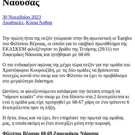
Νάουσας
30 Νοεμβρίου 2023
Ακαδημίες
,
Κύρια Άρθρα
Την πρώτη ήττα της σεζόν γνώρισαν στην 8η αγωνιστική οι Έφηβοι
του Φιλίππου Βέροιας, οι οποίοι για το εφηβικό πρωτάθλημα της
ΕΚΑΣΚΕΜ φιλοξένησαν το βράδυ της Τετάρτης (29/11) τον
Ζαφειράκη Νάουσας και ηττήθηκαν με 68-69.
Ο πιο ενδιαφέρον αγώνας της μέχρι τώρα σεζόν για την ομάδα του
Χριστόφορου Κουρουζίδη, με τις δύο ομάδες να βρίσκονται
συνεχώς κοντά στο σκορ και τον Φίλιππο να έχει το προβάδισμα
στο μεγαλύτερο διάστημα.
Ωστόσο, οι φιλοξενούμενοι κατάφεραν την ύστατη στιγμή να
“πάρουν κεφάλι” στο σκορ με ένα δίποντο στα 2 δευτερόλεπτα κι
ενώ η ομάδα μας είχε προηγηθεί με 68-67 χάρη σε ένα τρίποντο 6
δευτερόλεπτα πριν τη λήξη.
Η ήττα, όπως και να έχει, δεν επηρέασε την πρωτιά της ομάδας
μας, η οποία ακόμη κι έτσι συνεχίζει μόνη στην κορυφή.
Φίλιππος Βέροιας 68-69 Ζαφειράκης Νάουσας