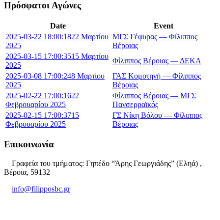
Πρόσφατοι Αγώνες
Date
Event
2025-03-22 18:00:18
22 Μαρτίου
ΜΓΣ Γέφυρας — Φίλιππος
2025
Βέροιας
2025-03-15 17:00:35
15 Μαρτίου
Φίλιππος Βέροιας — ΔΕΚΑ
2025
2025-03-08 17:00:24
8 Μαρτίου
ΓΑΣ Κομοτηνή — Φίλιππος
2025
Βέροιας
2025-02-22 17:00:16
22
Φίλιππος Βέροιας — ΜΓΣ
Φεβρουαρίου 2025
Πανσερραϊκός
2025-02-15 17:00:37
15
ΓΣ Νίκη Βόλου — Φίλιππος
Φεβρουαρίου 2025
Βέροιας
Επικοινωνία
Γραφεία του τμήματος: Γηπέδο “Άρης Γεωργιάδης” (Εληά) ,
Βέροια, 59132
info@filipposbc.gr
6932335069