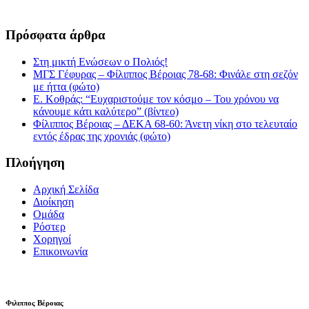
Πρόσφατα άρθρα
Στη μικτή Ενώσεων ο Πολιός!
ΜΓΣ Γέφυρας – Φίλιππος Βέροιας 78-68: Φινάλε στη σεζόν
με ήττα (φώτο)
Ε. Κοθράς: “Ευχαριστούμε τον κόσμο – Του χρόνου να
κάνουμε κάτι καλύτερο” (βίντεο)
Φίλιππος Βέροιας – ΔΕΚΑ 68-60: Άνετη νίκη στο τελευταίο
εντός έδρας της χρονιάς (φώτο)
Πλοήγηση
Αρχική Σελίδα
Διοίκηση
Ομάδα
Ρόστερ
Χορηγοί
Επικοινωνία
Φιλιππος Βέροιας