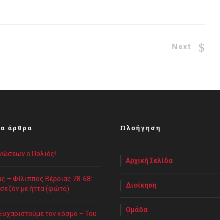
Next
α άρθρα
Πλοήγηση
Ενώσεων ο Πολιός!
Αρχική Σελίδα
ς – Φίλιππος Βέροιας 78-68:
Διοίκηση
 σεζόν με ήττα (φώτο)
Ομάδα
“Ευχαριστούμε τον κόσμο – Του