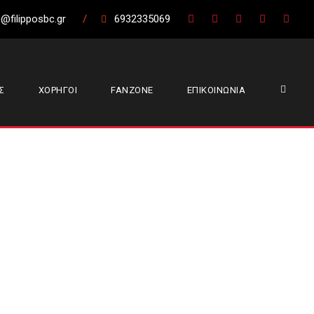
@filipposbc.gr
/
6932335069
Σ
ΧΟΡΗΓΟΙ
FANZONE
ΕΠΙΚΟΙΝΩΝΙΑ
 Ξάνθης: Πήρε
φυγε στη