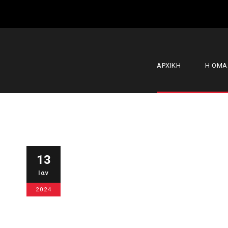
ΑΡΧΙΚΗ
Η ΟΜ
Φίλιππος Βέ
13
Ιαν
επαγγελματι
2024
βαθμολογία