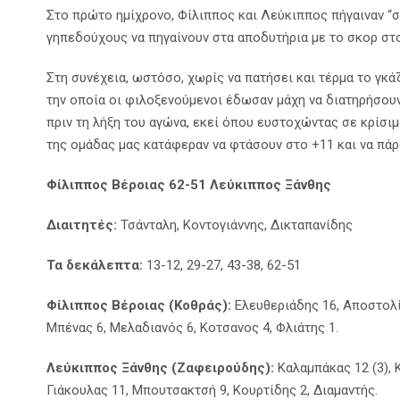
Στο πρώτο ημίχρονο, Φίλιππος και Λεύκιππος πήγαιναν “σώ
γηπεδούχους να πηγαίνουν στα αποδυτήρια με το σκορ στο
Στη συνέχεια, ωστόσο, χωρίς να πατήσει και τέρμα το γκά
την οποία οι φιλοξενούμενοι έδωσαν μάχη να διατηρήσουν
πριν τη λήξη του αγώνα, εκεί όπου ευστοχώντας σε κρίσιμ
της ομάδας μας κατάφεραν να φτάσουν στο +11 και να πάρο
Φίλιππος Βέροιας
62-51
Λεύκιππος Ξάνθης
Διαιτητές:
Τσάνταλη, Κοντογιάννης, Δικταπανίδης
Τα δεκάλεπτα:
13-12, 29-27, 43-38, 62-51
Φίλιππος Βέροιας (Κοθράς):
Ελευθεριάδης 16, Αποστολίδη
Μπένας 6, Μελαδιανός 6, Κοτσανος 4, Φλιάτης 1.
Λεύκιππος Ξάνθης (Ζαφειρούδης):
Καλαμπάκας 12 (3), 
Γιάκουλας 11, Μπουτσακτσή 9, Κουρτίδης 2, Διαμαντής.