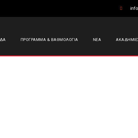
info
ΑΔΑ
ΠΡΟΓΡΑΜΜΑ & ΒΑΘΜΟΛΟΓΙΑ
ΝΕΑ
ΑΚΑΔΗΜΙΕ
ροιας – Λεύκιππος
κά τη νίκη και ξέ
 (φώτο)