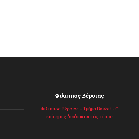
Φιλιππος Βέροιας
Φίλιππος Βέροιας - Τμήμα Basket - Ο
επίσημος διαδιακτυακός τόπος