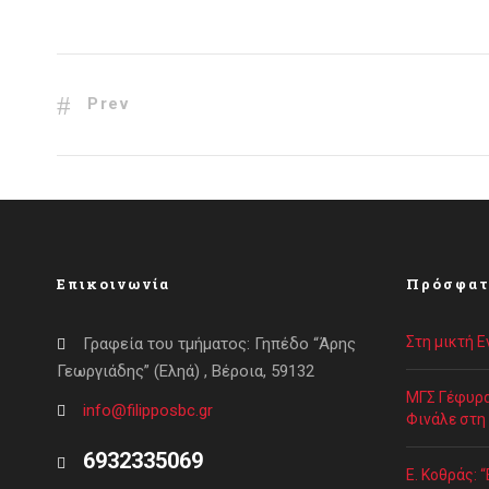
Prev
Επικοινωνία
Πρόσφατ
Στη μικτή 
Γραφεία του τμήματος: Γηπέδο “Άρης
Γεωργιάδης” (Εληά) , Βέροια, 59132
ΜΓΣ Γέφυρα
info@filipposbc.gr
Φινάλε στη
6932335069
Ε. Κοθράς: 