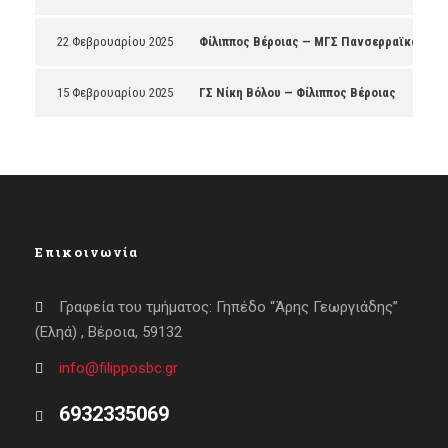
22 Φεβρουαρίου 2025
Φίλιππος Βέροιας — ΜΓΣ Πανσερραϊκός
15 Φεβρουαρίου 2025
ΓΣ Νίκη Βόλου — Φίλιππος Βέροιας
Επικοινωνία
Γραφεία του τμήματος: Γηπέδο “Άρης Γεωργιάδης”
(Εληά) , Βέροια, 59132
info@filipposbc.gr
6932335069