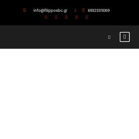
info@filipposbc.gr
/
6932335069
Πρεμιέρα στη
Β’ φάση με το…
αριστερό για
τους Εφήβους