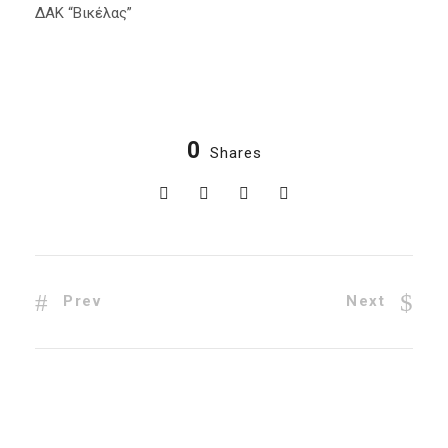
ΔΑΚ “Βικέλας”
0
Shares
Prev
Next