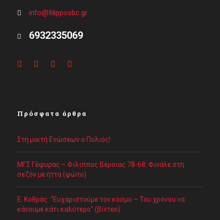
info@filipposbc.gr
6932335069
Πρόσφατα άρθρα
Στη μικτή Ενώσεων ο Πολιός!
ΜΓΣ Γέφυρας – Φίλιππος Βέροιας 78-68: Φινάλε στη
σεζόν με ήττα (φώτο)
Ε. Κοθράς: “Ευχαριστούμε τον κόσμο – Του χρόνου να
κάνουμε κάτι καλύτερο” (βίντεο)