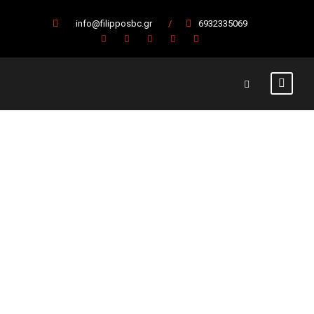
info@filipposbc.gr
/
6932335069
Ήττα για τους
Παίδες στη
Νάουσα
8 Φεβρουαρίου 2024
Ακαδημίες
,
Κύρια Άρθρα