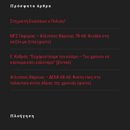
Πρόσφατα άρθρα
Στη μικτή Ενώσεων ο Πολιός!
ΜΓΣ Γέφυρας – Φίλιππος Βέροιας 78-68: Φινάλε στη
σεζόν με ήττα (φώτο)
Ε. Κοθράς: “Ευχαριστούμε τον κόσμο – Του χρόνου να
κάνουμε κάτι καλύτερο” (βίντεο)
Φίλιππος Βέροιας – ΔΕΚΑ 68-60: Άνετη νίκη στο
τελευταίο εντός έδρας της χρονιάς (φώτο)
Πλοήγηση