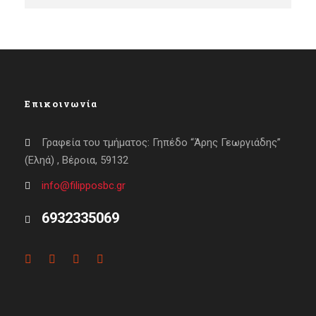
Επικοινωνία
Γραφεία του τμήματος: Γηπέδο “Άρης Γεωργιάδης”
(Εληά) , Βέροια, 59132
info@filipposbc.gr
6932335069