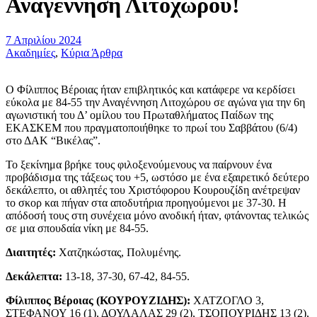
Αναγέννηση Λιτοχώρου!
7 Απριλίου 2024
Ακαδημίες
,
Κύρια Άρθρα
Ο Φίλιππος Βέροιας ήταν επιβλητικός και κατάφερε να κερδίσει
εύκολα με 84-55 την Αναγέννηση Λιτοχώρου σε αγώνα για την 6η
αγωνιστική του Δ’ ομίλου του Πρωταθλήματος Παίδων της
ΕΚΑΣΚΕΜ που πραγματοποιήθηκε το πρωί του Σαββάτου (6/4)
στο ΔΑΚ “Βικέλας”.
Το ξεκίνημα βρήκε τους φιλοξενούμενους να παίρνουν ένα
προβάδισμα της τάξεως του +5, ωστόσο με ένα εξαιρετικό δεύτερο
δεκάλεπτο, οι αθλητές του Χριστόφορου Κουρουζίδη ανέτρεψαν
το σκορ και πήγαν στα αποδυτήρια προηγούμενοι με 37-30. Η
απόδοσή τους στη συνέχεια μόνο ανοδική ήταν, φτάνοντας τελικώς
σε μια σπουδαία νίκη με 84-55.
Διαιτητές:
Χατζηκώστας, Πολυμένης.
Δεκάλεπτα:
13-18, 37-30, 67-42, 84-55.
Φίλιππος Βέροιας (ΚΟΥΡΟΥΖΙΔΗΣ):
ΧΑΤΖΟΓΛΟ 3,
ΣΤΕΦΑΝΟΥ 16 (1), ΔΟΥΛΑΛΑΣ 29 (2), ΤΣΟΠΟΥΡΙΔΗΣ 13 (2),