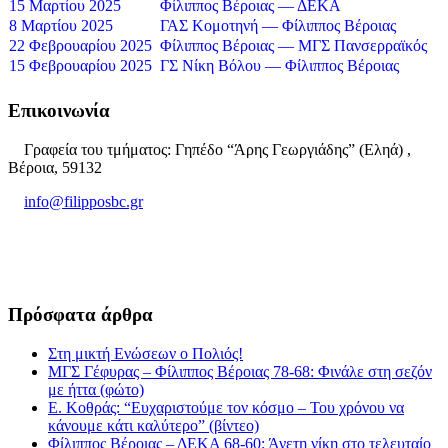
15 Μαρτίου 2025
Φίλιππος Βέροιας — ΔΕΚΑ
8 Μαρτίου 2025
ΓΑΣ Κομοτηνή — Φίλιππος Βέροιας
22 Φεβρουαρίου 2025
Φίλιππος Βέροιας — ΜΓΣ Πανσερραϊκός
15 Φεβρουαρίου 2025
ΓΣ Νίκη Βόλου — Φίλιππος Βέροιας
Επικοινωνία
Γραφεία του τμήματος: Γηπέδο “Άρης Γεωργιάδης” (Εληά) ,
Βέροια, 59132
info@filipposbc.gr
6932335069
Πρόσφατα άρθρα
Στη μικτή Ενώσεων ο Πολιός!
ΜΓΣ Γέφυρας – Φίλιππος Βέροιας 78-68: Φινάλε στη σεζόν
με ήττα (φώτο)
Ε. Κοθράς: “Ευχαριστούμε τον κόσμο – Του χρόνου να
κάνουμε κάτι καλύτερο” (βίντεο)
Φίλιππος Βέροιας – ΔΕΚΑ 68-60: Άνετη νίκη στο τελευταίο