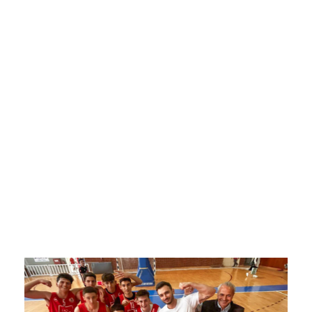
για τους
Παίδες του
Φιλίππου
Βέροιας
22 Απριλίου 2024
Ακαδημίες
,
Κύρια Άρθρα