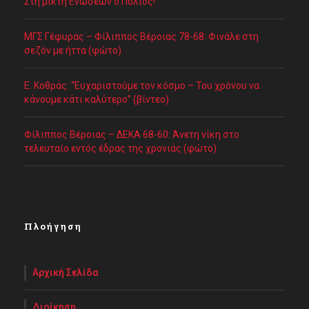
Στη μικτή Ενώσεων ο Πολιός!
ΜΓΣ Γέφυρας – Φίλιππος Βέροιας 78-68: Φινάλε στη
σεζόν με ήττα (φώτο)
Ε. Κοθράς: “Ευχαριστούμε τον κόσμο – Του χρόνου να
κάνουμε κάτι καλύτερο” (βίντεο)
Φίλιππος Βέροιας – ΔΕΚΑ 68-60: Άνετη νίκη στο
τελευταίο εντός έδρας της χρονιάς (φώτο)
Πλοήγηση
Αρχική Σελίδα
Διοίκηση