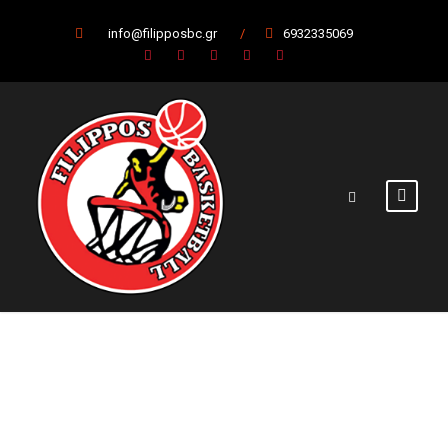
info@filipposbc.gr
/
6932335069
Νίκη-πρόκριση