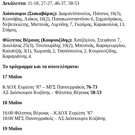
Δεκάλεπτα:
11-18, 27-27, 46-37, 58-53
Διόσκουροι (Σιακαβάρας):
Διαμαντόπουλος, Πάτσιος 16(3),
Κουνάβας, Λιάκος 16(2), Παπακωνσταντίνου 6, Σημανδράκος,
Νεβεσκιώτης, Μισπινάς, Λιμνίδης 7, Γκούμας, Καρακούλας 13,
Στάμος.
Φίλιππος Βέροιας (Κουρουζίδης):
Χατζόγλου, Στεφάνου 7,
Δουλάλας 25(3), Τσοπουρίδης 10(2), Μπεσινάς, Καραγεωργίου,
Καλαϊτζής 3(1), Χωματάς 2, Τασιόπουλος 2, Κουρουτζίδης,
Καραγιάννης 4.
Το πρόγραμμα και τα αποτελέσματα:
17 Μαΐου
ΚΑΟΧ Ευρώπη ’87 – ΜΓΣ Πανσερραϊκός
76-73
ΑΣ Διόσκουροι Κοζάνης – Φίλιππος Βέροιας
58-53
18 Μαΐου
16:00 Φίλιππος Βέροιας – ΚΑΟΧ Ευρώπη ’87
18:00 ΜΓΣ Πανσερραϊκός – ΑΣ Διόσκουροι Κοζάνης
19 Μαΐου