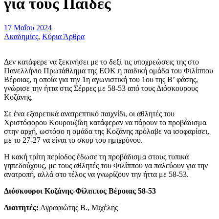
για τους Παίδες
17 Μαΐου 2024
Ακαδημίες
,
Κύρια Άρθρα
Δεν κατάφερε να ξεκινήσει με το δεξί τις υποχρεώσεις της στο
Πανελλήνιο Πρωτάθλημα της ΕΟΚ η παιδική ομάδα του Φιλίππου
Βέροιας, η οποία για την 1η αγωνιστική του 1ου της Β’ φάσης,
γνώρισε την ήττα στις Σέρρες με 58-53 από τους Διόσκουρους
Κοζάνης.
Σε ένα εξαιρετικά ανατρεπτικό παιχνίδι, οι αθλητές του
Χριστόφορου Κουρουζίδη κατάφεραν να πάρουν το προβάδισμα
στην αρχή, ωστόσο η ομάδα της Κοζάνης πρόλαβε να ισοφαρίσει,
με το 27-27 να είναι το σκορ του ημιχρόνου.
Η κακή τρίτη περίοδος έδωσε τη προβάδισμα στους τυπικά
γηπεδούχους, με τους αθλητές του Φιλίππου να παλεύουν για την
ανατροπή, αλλά στο τέλος να γνωρίζουν την ήττα με 58-53.
Διόσκουροι Κοζάνης-Φίλιππος Βέροιας 58-53
Διαιτητές:
Αγραφιώτης Β., Μιχέλης