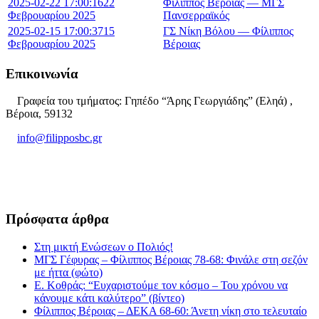
2025-02-22 17:00:16
22
Φίλιππος Βέροιας — ΜΓΣ
Φεβρουαρίου 2025
Πανσερραϊκός
2025-02-15 17:00:37
15
ΓΣ Νίκη Βόλου — Φίλιππος
Φεβρουαρίου 2025
Βέροιας
Επικοινωνία
Γραφεία του τμήματος: Γηπέδο “Άρης Γεωργιάδης” (Εληά) ,
Βέροια, 59132
info@filipposbc.gr
6932335069
Πρόσφατα άρθρα
Στη μικτή Ενώσεων ο Πολιός!
ΜΓΣ Γέφυρας – Φίλιππος Βέροιας 78-68: Φινάλε στη σεζόν
με ήττα (φώτο)
Ε. Κοθράς: “Ευχαριστούμε τον κόσμο – Του χρόνου να
κάνουμε κάτι καλύτερο” (βίντεο)
Φίλιππος Βέροιας – ΔΕΚΑ 68-60: Άνετη νίκη στο τελευταίο