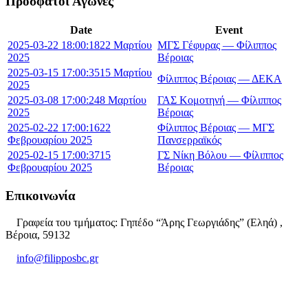
Πρόσφατοι Αγώνες
Date
Event
2025-03-22 18:00:18
22 Μαρτίου
ΜΓΣ Γέφυρας — Φίλιππος
2025
Βέροιας
2025-03-15 17:00:35
15 Μαρτίου
Φίλιππος Βέροιας — ΔΕΚΑ
2025
2025-03-08 17:00:24
8 Μαρτίου
ΓΑΣ Κομοτηνή — Φίλιππος
2025
Βέροιας
2025-02-22 17:00:16
22
Φίλιππος Βέροιας — ΜΓΣ
Φεβρουαρίου 2025
Πανσερραϊκός
2025-02-15 17:00:37
15
ΓΣ Νίκη Βόλου — Φίλιππος
Φεβρουαρίου 2025
Βέροιας
Επικοινωνία
Γραφεία του τμήματος: Γηπέδο “Άρης Γεωργιάδης” (Εληά) ,
Βέροια, 59132
info@filipposbc.gr
6932335069