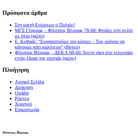
Πρόσφατα άρθρα
Στη μικτή Ενώσεων ο Πολιός!
ΜΓΣ Γέφυρας – Φίλιππος Βέροιας 78-68: Φινάλε στη σεζόν
με ήττα (φώτο)
Ε. Κοθράς: “Ευχαριστούμε τον κόσμο – Του χρόνου να
κάνουμε κάτι καλύτερο” (βίντεο)
Φίλιππος Βέροιας – ΔΕΚΑ 68-60: Άνετη νίκη στο τελευταίο
εντός έδρας της χρονιάς (φώτο)
Πλοήγηση
Αρχική Σελίδα
Διοίκηση
Ομάδα
Ρόστερ
Χορηγοί
Επικοινωνία
Φιλιππος Βέροιας