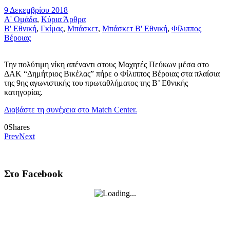
9 Δεκεμβρίου 2018
Α' Ομάδα
,
Κύρια Άρθρα
Β' Εθνική
,
Γκίμας
,
Μπάσκετ
,
Μπάσκετ Β' Εθνική
,
Φίλιππος
Βέροιας
Την πολύτιμη νίκη απέναντι στους Μαχητές Πεύκων μέσα στο
ΔΑΚ “Δημήτριος Βικέλας” πήρε ο Φίλιππος Βέροιας στα πλαίσια
της 9ης αγωνιστικής του πρωταθλήματος της Β’ Εθνικής
κατηγορίας.
Διαβάστε τη συνέχεια στο Match Center.
0
Shares
Prev
Next
Στο Facebook