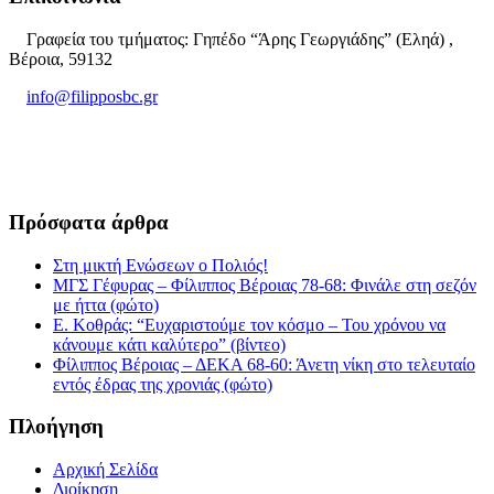
Γραφεία του τμήματος: Γηπέδο “Άρης Γεωργιάδης” (Εληά) ,
Βέροια, 59132
info@filipposbc.gr
6932335069
Πρόσφατα άρθρα
Στη μικτή Ενώσεων ο Πολιός!
ΜΓΣ Γέφυρας – Φίλιππος Βέροιας 78-68: Φινάλε στη σεζόν
με ήττα (φώτο)
Ε. Κοθράς: “Ευχαριστούμε τον κόσμο – Του χρόνου να
κάνουμε κάτι καλύτερο” (βίντεο)
Φίλιππος Βέροιας – ΔΕΚΑ 68-60: Άνετη νίκη στο τελευταίο
εντός έδρας της χρονιάς (φώτο)
Πλοήγηση
Αρχική Σελίδα
Διοίκηση