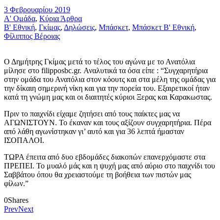
3 Φεβρουαρίου 2019
Α' Ομάδα
,
Κύρια Άρθρα
Β' Εθνική
,
Γκίμας
,
Δηλώσεις
,
Μπάσκετ
,
Μπάσκετ Β' Εθνική
,
Φίλιππος Βέροιας
Ο Δημήτρης Γκίμας μετά το τέλος του αγώνα με το Ανατόλια
μίλησε στο filipposbc.gr. Αναλυτικά τα όσα είπε : “Συγχαρητήρια
στην ομάδα του Ανατόλια στον κόουτς και στα μέλη της ομάδας για
την δίκαιη σημερινή νίκη και για την πορεία του. Εξαιρετικοί ήταν
κατά τη γνώμη μας και οι διαιτητές κύριοι Ξερας και Καρακωστας.
Πριν το παιχνίδι είχαμε ζητήσει από τους παίκτες μας να
ΑΓΩΝΙΣΤΟΥΝ. Το έκαναν και τους αξίζουν συγχαρητήρια. Πέρα
από λάθη αγωνίστηκαν γι’ αυτό και για 36 λεπτά ήμασταν
ΙΣΟΠΑΛΟΙ.
ΤΩΡΑ έπειτα από δυο εβδομάδες διακοπών επανερχόμαστε στα
ΠΡΕΠΕΙ. Το μυαλό μάς και η ψυχή μας από αύριο στο παιχνίδι του
Σαββάτου όπου θα χρειαστούμε τη βοήθεια των πιστών μας
φίλων.”
0
Shares
Prev
Next