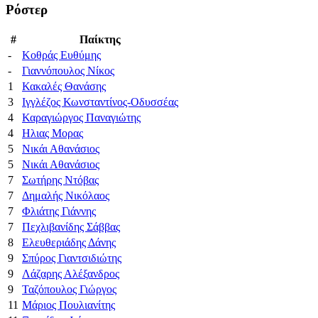
Ρόστερ
#
Παίκτης
-
Κοθράς Ευθύμης
-
Γιαννόπουλος Νίκος
1
Κακαλές Θανάσης
3
Ιγγλέζος Κωνσταντίνος-Οδυσσέας
4
Καραγιώργος Παναγιώτης
4
Ηλιας Μορας
5
Νικάι Αθανάσιος
5
Νικάι Αθανάσιος
7
Σωτήρης Ντόβας
7
Δημαλής Νικόλαος
7
Φλιάτης Γιάννης
7
Πεχλιβανίδης Σάββας
8
Ελευθεριάδης Δάνης
9
Σπύρος Γιαντσιδιώτης
9
Λάζαρης Αλέξανδρος
9
Ταζόπουλος Γιώργος
11
Μάριος Πουλιανίτης