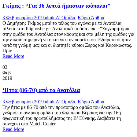
Γκίμας : “Για 36 λεπτά ήμασταν ισόπαλοι”
3 Φεβρουαρίου 2019
admin
Α' Ομάδα
,
Κύρια Άρθρα
Ο Δημήτρης Γκίμας μετά το τέλος του αγώνα με το Ανατόλια
μίλησε στο filipposbc.gr. Αναλυτικά τα όσα είπε : “Συγχαρητήρια
στην ομάδα του Ανατόλια στον κόουτς και στα μέλη της ομάδας για
την δίκαιη σημερινή νίκη και για την πορεία του. Εξαιρετικοί ήταν
κατά τη γνώμη μας και οι διαιτητές κύριοι Ξερας και Καρακωστας.
Πριν...
Read More
03
Φεβ
2019
‘Ηττα (86-70) από το Ανατόλια
3 Φεβρουαρίου 2019
admin
Α' Ομάδα
,
Κύρια Άρθρα
Την ήττα με 86-70 από την πρωτοπόρο ομάδα του Ανατόλια,
γνώρισε η ανδρική ομάδα του Φιλίππου Βέροιας για την 16η
αγωνιστική του πρωταθλήματος της Β’ Εθνικής. Διαβάστε τη
συνέχεια στο Match Center.
Read More