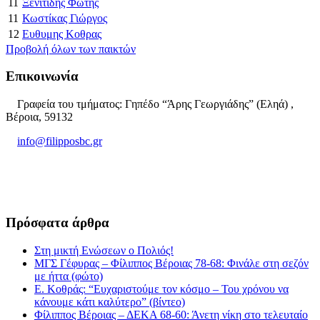
11
Ξενιτίδης Φώτης
11
Κωστίκας Γιώργος
12
Ευθυμης Κοθρας
Προβολή όλων των παικτών
Επικοινωνία
Γραφεία του τμήματος: Γηπέδο “Άρης Γεωργιάδης” (Εληά) ,
Βέροια, 59132
info@filipposbc.gr
6932335069
Πρόσφατα άρθρα
Στη μικτή Ενώσεων ο Πολιός!
ΜΓΣ Γέφυρας – Φίλιππος Βέροιας 78-68: Φινάλε στη σεζόν
με ήττα (φώτο)
Ε. Κοθράς: “Ευχαριστούμε τον κόσμο – Του χρόνου να
κάνουμε κάτι καλύτερο” (βίντεο)
Φίλιππος Βέροιας – ΔΕΚΑ 68-60: Άνετη νίκη στο τελευταίο