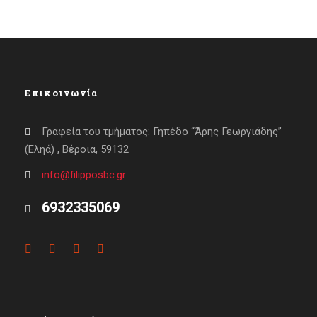
Επικοινωνία
Γραφεία του τμήματος: Γηπέδο “Άρης Γεωργιάδης”
(Εληά) , Βέροια, 59132
info@filipposbc.gr
6932335069