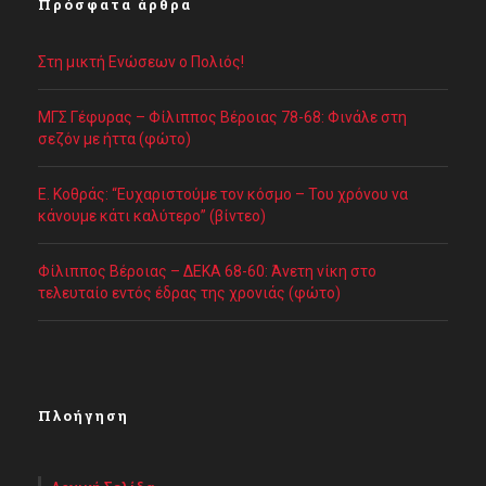
Πρόσφατα άρθρα
Στη μικτή Ενώσεων ο Πολιός!
ΜΓΣ Γέφυρας – Φίλιππος Βέροιας 78-68: Φινάλε στη
σεζόν με ήττα (φώτο)
Ε. Κοθράς: “Ευχαριστούμε τον κόσμο – Του χρόνου να
κάνουμε κάτι καλύτερο” (βίντεο)
Φίλιππος Βέροιας – ΔΕΚΑ 68-60: Άνετη νίκη στο
τελευταίο εντός έδρας της χρονιάς (φώτο)
Πλοήγηση