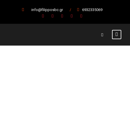
info@filipposbc.gr
/
6932335069
Μεγάλη νίκη οι
Παίδες στο
βεροιώτικο
ντέρμπι με