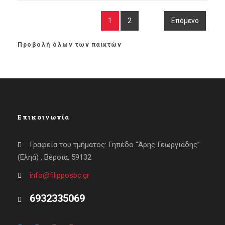
1
2
Επόμενο
Προβολή όλων των παικτών
Επικοινωνία
Γραφεία του τμήματος: Γηπέδο “Άρης Γεωργιάδης”
(Εληά) , Βέροια, 59132
info@filipposbc.gr
6932335069