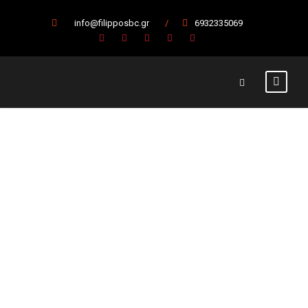
info@filipposbc.gr
/
6932335069
Κοκκάρης
Στέλιος