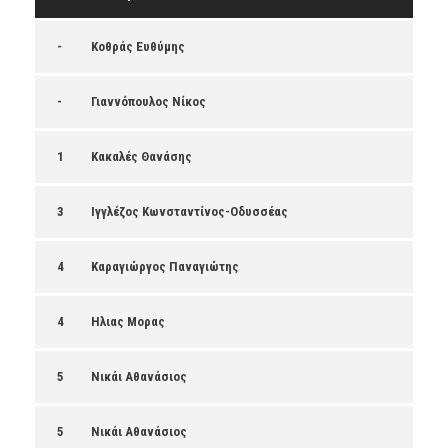
-
Κοθράς Ευθύμης
-
Γιαννόπουλος Νίκος
1
Κακαλές Θανάσης
3
Ιγγλέζος Κωνσταντίνος-Οδυσσέας
4
Καραγιώργος Παναγιώτης
4
Ηλιας Μορας
5
Νικάι Αθανάσιος
5
Νικάι Αθανάσιος