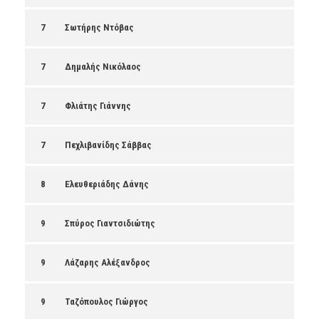
7
Σωτήρης Ντόβας
7
Δημαλής Νικόλαος
7
Φλιάτης Γιάννης
7
Πεχλιβανίδης Σάββας
8
Ελευθεριάδης Δάνης
9
Σπύρος Γιαντσιδιώτης
9
Λάζαρης Αλέξανδρος
9
Ταζόπουλος Γιώργος