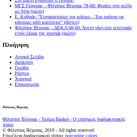
Στη μικτή Ενώσεων ο Πολιός!
ΜΓΣ Γέφυρας – Φίλιππος Βέροιας 78-68: Φινάλε στη σεζόν
με ήττα (φώτο)
Ε. Κοθράς: “Ευχαριστούμε τον κόσμο – Του χρόνου να
κάνουμε κάτι καλύτερο” (βίντεο)
Φίλιππος Βέροιας – ΔΕΚΑ 68-60: Άνετη νίκη στο τελευταίο
εντός έδρας της χρονιάς (φώτο)
Πλοήγηση
Αρχική Σελίδα
Διοίκηση
Ομάδα
Ρόστερ
Χορηγοί
Επικοινωνία
Φιλιππος Βέροιας
Φίλιππος Βέροιας - Τμήμα Basket - Ο επίσημος διαδιακτυακός
τόπος
© Φίλιππος Βέροιας, 2019 - All rights reserved
Επιμέλεια διαδικτυακού τόπου:
porcupine colors