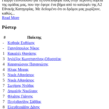
Γιώργο Πονόπουλο για τη συνεισφορά τους στην περσινή πορεία
της ομάδας μας, που την έφερε ένα βήμα από το κατώφλι της Α2
Εθνικής Κατηγορίας. Με δεδομένο ότι οι δρόμοι μας χωρίζουν,
καθώς...
Read More
Ρόστερ
#
Παίκτης
-
Κοθράς Ευθύμης
-
Γιαννόπουλος Νίκος
1
Κακαλές Θανάσης
3
Ιγγλέζος Κωνσταντίνος-Οδυσσέας
4
Καραγιώργος Παναγιώτης
4
Ηλιας Μορας
5
Νικάι Αθανάσιος
5
Νικάι Αθανάσιος
7
Σωτήρης Ντόβας
7
Δημαλής Νικόλαος
7
Φλιάτης Γιάννης
7
Πεχλιβανίδης Σάββας
8
Ελευθεριάδης Δάνης