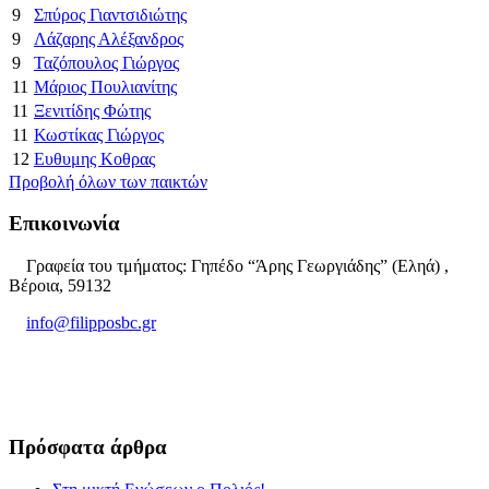
9
Σπύρος Γιαντσιδιώτης
9
Λάζαρης Αλέξανδρος
9
Ταζόπουλος Γιώργος
11
Μάριος Πουλιανίτης
11
Ξενιτίδης Φώτης
11
Κωστίκας Γιώργος
12
Ευθυμης Κοθρας
Προβολή όλων των παικτών
Επικοινωνία
Γραφεία του τμήματος: Γηπέδο “Άρης Γεωργιάδης” (Εληά) ,
Βέροια, 59132
info@filipposbc.gr
6932335069
Πρόσφατα άρθρα