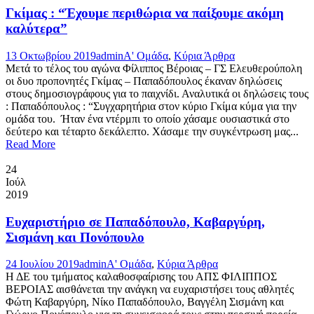
Γκίμας : “Έχουμε περιθώρια να παίξουμε ακόμη
καλύτερα”
13 Οκτωβρίου 2019
admin
Α' Ομάδα
,
Κύρια Άρθρα
Μετά το τέλος του αγώνα Φίλιππος Βέροιας – ΓΣ Ελευθερούπολη
οι δυο προπονητές Γκίμας – Παπαδόπουλος έκαναν δηλώσεις
στους δημοσιογράφους για το παιχνίδι. Αναλυτικά οι δηλώσεις τους
: Παπαδόπουλος : “Συγχαρητήρια στον κύριο Γκίμα κύμα για την
ομάδα του. Ήταν ένα ντέρμπι το οποίο χάσαμε ουσιαστικά στο
δεύτερο και τέταρτο δεκάλεπτο. Χάσαμε την συγκέντρωση μας...
Read More
24
Ιούλ
2019
Ευχαριστήριο σε Παπαδόπουλο, Καβαργύρη,
Σισμάνη και Πονόπουλο
24 Ιουλίου 2019
admin
Α' Ομάδα
,
Κύρια Άρθρα
Η ΔΕ του τμήματος καλαθοσφαίρισης του ΑΠΣ ΦΙΛΙΠΠΟΣ
ΒΕΡΟΙΑΣ αισθάνεται την ανάγκη να ευχαριστήσει τους αθλητές
Φώτη Καβαργύρη, Νίκο Παπαδόπουλο, Βαγγέλη Σισμάνη και