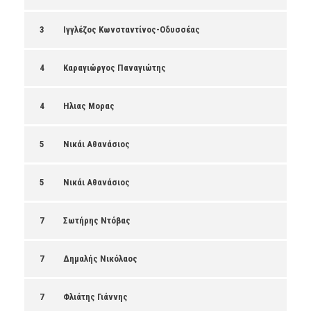
3
Ιγγλέζος Κωνσταντίνος-Οδυσσέας
4
Καραγιώργος Παναγιώτης
4
Ηλιας Μορας
5
Νικάι Αθανάσιος
5
Νικάι Αθανάσιος
7
Σωτήρης Ντόβας
7
Δημαλής Νικόλαος
7
Φλιάτης Γιάννης