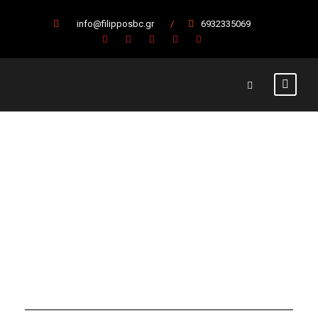
info@filipposbc.gr
/
6932335069
Tag
Α.Μ.Σ. Χαλκηδόνα Προποντίς