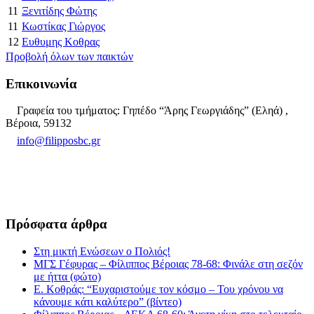
11
Ξενιτίδης Φώτης
11
Κωστίκας Γιώργος
12
Ευθυμης Κοθρας
Προβολή όλων των παικτών
Επικοινωνία
Γραφεία του τμήματος: Γηπέδο “Άρης Γεωργιάδης” (Εληά) ,
Βέροια, 59132
info@filipposbc.gr
6932335069
Πρόσφατα άρθρα
Στη μικτή Ενώσεων ο Πολιός!
ΜΓΣ Γέφυρας – Φίλιππος Βέροιας 78-68: Φινάλε στη σεζόν
με ήττα (φώτο)
Ε. Κοθράς: “Ευχαριστούμε τον κόσμο – Του χρόνου να
κάνουμε κάτι καλύτερο” (βίντεο)