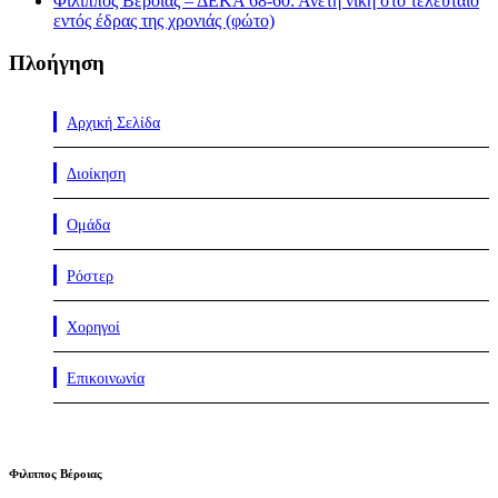
Φίλιππος Βέροιας – ΔΕΚΑ 68-60: Άνετη νίκη στο τελευταίο
εντός έδρας της χρονιάς (φώτο)
Πλοήγηση
Αρχική Σελίδα
Διοίκηση
Ομάδα
Ρόστερ
Χορηγοί
Επικοινωνία
Φιλιππος Βέροιας