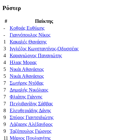
Ρόστερ
#
Παίκτης
-
Κοθράς Ευθύμης
-
Γιαννόπουλος Νίκος
1
Κακαλές Θανάσης
3
Ιγγλέζος Κωνσταντίνος-Οδυσσέας
4
Καραγιώργος Παναγιώτης
4
Ηλιας Μορας
5
Νικάι Αθανάσιος
5
Νικάι Αθανάσιος
7
Σωτήρης Ντόβας
7
Δημαλής Νικόλαος
7
Φλιάτης Γιάννης
7
Πεχλιβανίδης Σάββας
8
Ελευθεριάδης Δάνης
9
Σπύρος Γιαντσιδιώτης
9
Λάζαρης Αλέξανδρος
9
Ταζόπουλος Γιώργος
11
Μάριος Πουλιανίτης