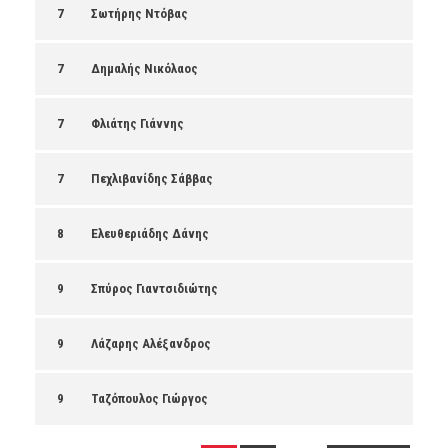
7
Σωτήρης Ντόβας
7
Δημαλής Νικόλαος
7
Φλιάτης Γιάννης
7
Πεχλιβανίδης Σάββας
8
Ελευθεριάδης Δάνης
9
Σπύρος Γιαντσιδιώτης
9
Λάζαρης Αλέξανδρος
9
Ταζόπουλος Γιώργος