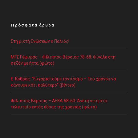
Πρόσφατα άρθρα
Στη μικτή Ενώσεων ο Πολιός!
ΜΓΣ Γέφυρας – Φίλιππος Βέροιας 78-68: Φινάλε στη
σεζόν με ήττα (φώτο)
Ε. Κοθράς: “Ευχαριστούμε τον κόσμο – Του χρόνου να
κάνουμε κάτι καλύτερο” (βίντεο)
Φίλιππος Βέροιας – ΔΕΚΑ 68-60: Άνετη νίκη στο
τελευταίο εντός έδρας της χρονιάς (φώτο)