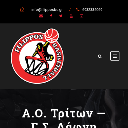
info@filipposbc.gr
/
6932335069
Α.Ο. Τρίτων —
Γ.Σ. Δάφνη