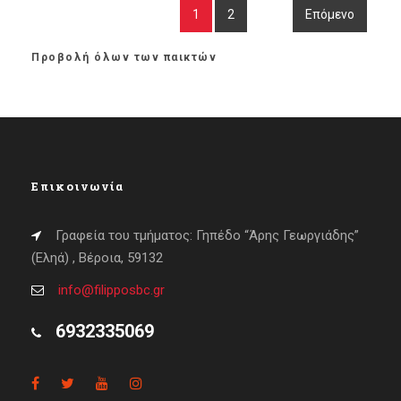
1
2
Επόμενο
Προβολή όλων των παικτών
Επικοινωνία
Γραφεία του τμήματος: Γηπέδο “Άρης Γεωργιάδης”
(Εληά) , Βέροια, 59132
info@filipposbc.gr
6932335069