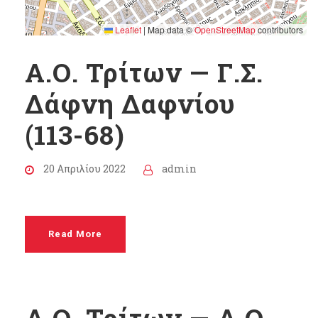
Leaflet
|
Map data ©
OpenStreetMap
contributors
Α.Ο. Τρίτων — Γ.Σ.
Δάφνη Δαφνίου
(113-68)
20 Απριλίου 2022
admin
Read More
Α.Ο. Τρίτων — Α.Ο.