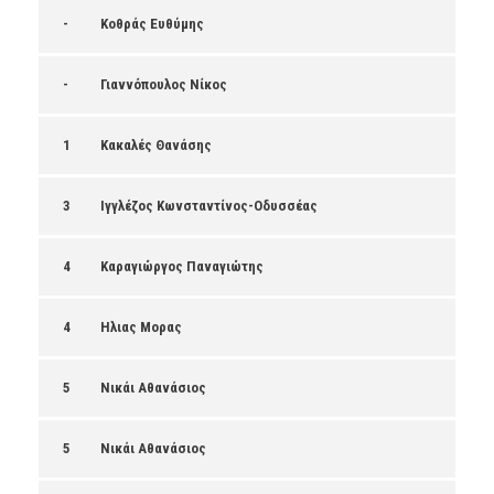
-
Κοθράς Ευθύμης
-
Γιαννόπουλος Νίκος
1
Κακαλές Θανάσης
3
Ιγγλέζος Κωνσταντίνος-Οδυσσέας
4
Καραγιώργος Παναγιώτης
4
Ηλιας Μορας
5
Νικάι Αθανάσιος
5
Νικάι Αθανάσιος