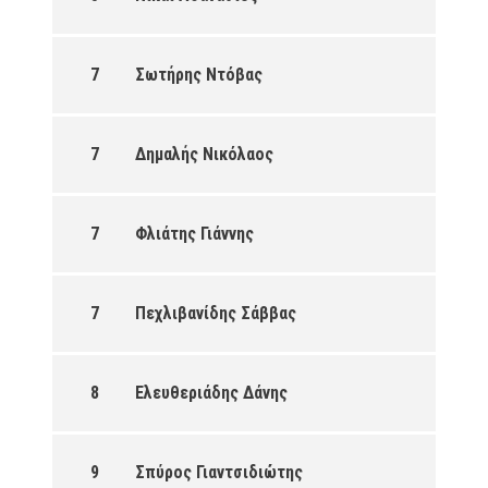
7
Σωτήρης Ντόβας
7
Δημαλής Νικόλαος
7
Φλιάτης Γιάννης
7
Πεχλιβανίδης Σάββας
8
Ελευθεριάδης Δάνης
9
Σπύρος Γιαντσιδιώτης