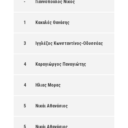
-
Γιαννόπουλος Νίκος
1
Κακαλές Θανάσης
3
Ιγγλέζος Κωνσταντίνος-Οδυσσέας
4
Καραγιώργος Παναγιώτης
4
Ηλιας Μορας
5
Νικάι Αθανάσιος
5
Νικάι Αθανάσιος