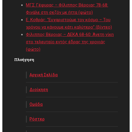
ΜΓΣ Γέφυρας – Φίλιππος Βέροιας 78-68:
Φινάλε στη σεζόν με ήττα (φώτο)
Ε. Κοθράς: “Ευχαριστούμε τον κόσμο – Του
χρόνου να κάνουμε κάτι καλύτερο” (βίντεο)
Φίλιππος Βέροιας – ΔΕΚΑ 68-60: Άνετη νίκη
στο τελευταίο εντός έδρας της χρονιάς
(φώτο)
Πλοήγηση
Αρχική Σελίδα
Διοίκηση
Ομάδα
Ρόστερ