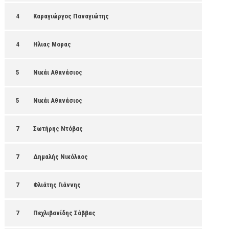
4
Καραγιώργος Παναγιώτης
4
Ηλιας Μορας
5
Νικάι Αθανάσιος
5
Νικάι Αθανάσιος
7
Σωτήρης Ντόβας
7
Δημαλής Νικόλαος
7
Φλιάτης Γιάννης
7
Πεχλιβανίδης Σάββας