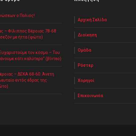
Ενώσεων ο Πολιός!
Αρχική Σελίδα
ς – Φίλιππος Βέροιας 78-68:
Διοίκηση
 σεζόν με ήττα (φώτο)
Ομάδα
“Ευχαριστούμε τον κόσμο – Του
άνουμε κάτι καλύτερο” (βίντεο)
Ρόστερ
έροιας – ΔΕΚΑ 68-60: Άνετη
λευταίο εντός έδρας της
Χορηγοί
ώτο)
Επικοινωνία