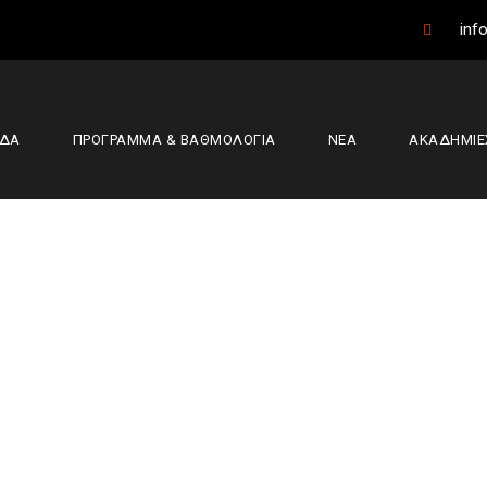
info
ΑΔΑ
ΠΡΟΓΡΑΜΜΑ & ΒΑΘΜΟΛΟΓΙΑ
ΝΕΑ
ΑΚΑΔΗΜΙΕ
Day
13 Δεκεμβρίου, 2019