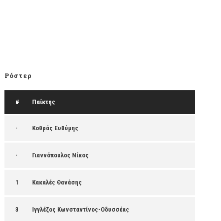
Ρόστερ
#
Παίκτης
-
Κοθράς Ευθύμης
-
Γιαννόπουλος Νίκος
1
Κακαλές Θανάσης
3
Ιγγλέζος Κωνσταντίνος-Οδυσσέας