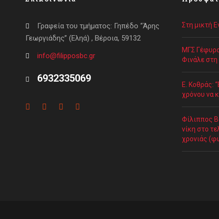
Στη μικτή 
Γραφεία του τμήματος: Γηπέδο “Άρης
Γεωργιάδης” (Εληά) , Βέροια, 59132
ΜΓΣ Γέφυρα
info@filipposbc.gr
Φινάλε στη
6932335069
Ε. Κοθράς: 
χρόνου να κ
Φίλιππος Β
νίκη στο τε
χρονιάς (φ