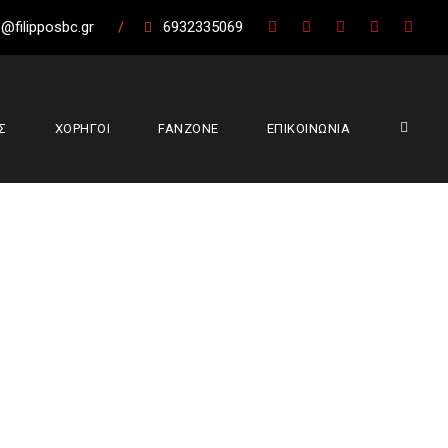
@filipposbc.gr
/
6932335069
Σ
ΧΟΡΗΓΟΙ
FANZONE
ΕΠΙΚΟΙΝΩΝΙΑ