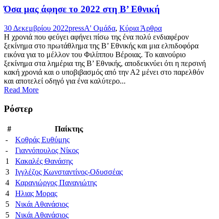
Όσα μας άφησε το 2022 στη Β’ Εθνική
30 Δεκεμβρίου 2022
press
Α' Ομάδα
,
Κύρια Άρθρα
Η χρονιά που φεύγει αφήνει πίσω της ένα πολύ ενδιαφέρον
ξεκίνημα στο πρωτάθλημα της Β’ Εθνικής και μια ελπιδοφόρα
εικόνα για το μέλλον του Φιλίππου Βέροιας. Το καινούριο
ξεκίνημα στα λημέρια της Β’ Εθνικής, αποδεικνύει ότι η περσινή
κακή χρονιά και ο υποβιβασμός από την Α2 μένει στο παρελθόν
και αποτελεί οδηγό για ένα καλύτερο...
Read More
Ρόστερ
#
Παίκτης
-
Κοθράς Ευθύμης
-
Γιαννόπουλος Νίκος
1
Κακαλές Θανάσης
3
Ιγγλέζος Κωνσταντίνος-Οδυσσέας
4
Καραγιώργος Παναγιώτης
4
Ηλιας Μορας
5
Νικάι Αθανάσιος
5
Νικάι Αθανάσιος