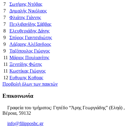
7
Σωτήρης Ντόβας
7
Δημαλής Νικόλαος
7
Φλιάτης Γιάννης
7
Πεχλιβανίδης Σάββας
8
Ελευθεριάδης Δάνης
9
Σπύρος Γιαντσιδιώτης
9
Λάζαρης Αλέξανδρος
9
Ταζόπουλος Γιώργος
11
Μάριος Πουλιανίτης
11
Ξενιτίδης Φώτης
11
Κωστίκας Γιώργος
12
Ευθυμης Κοθρας
Προβολή όλων των παικτών
Επικοινωνία
Γραφεία του τμήματος: Γηπέδο “Άρης Γεωργιάδης” (Εληά) ,
Βέροια, 59132
info@filipposbc.gr
6932335069