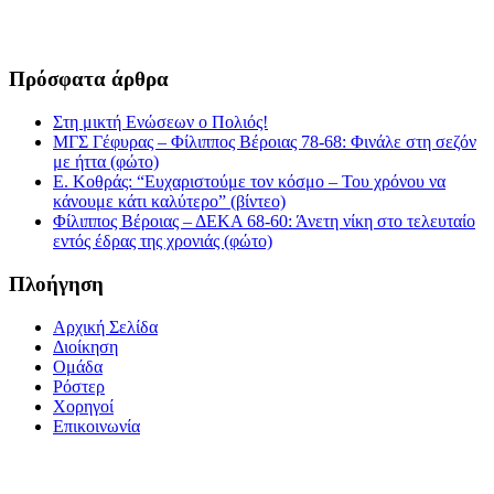
Πρόσφατα άρθρα
Στη μικτή Ενώσεων ο Πολιός!
ΜΓΣ Γέφυρας – Φίλιππος Βέροιας 78-68: Φινάλε στη σεζόν
με ήττα (φώτο)
Ε. Κοθράς: “Ευχαριστούμε τον κόσμο – Του χρόνου να
κάνουμε κάτι καλύτερο” (βίντεο)
Φίλιππος Βέροιας – ΔΕΚΑ 68-60: Άνετη νίκη στο τελευταίο
εντός έδρας της χρονιάς (φώτο)
Πλοήγηση
Αρχική Σελίδα
Διοίκηση
Ομάδα
Ρόστερ
Χορηγοί
Επικοινωνία