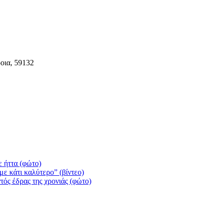
οια, 59132
 ήττα (φώτο)
ε κάτι καλύτερο” (βίντεο)
τός έδρας της χρονιάς (φώτο)