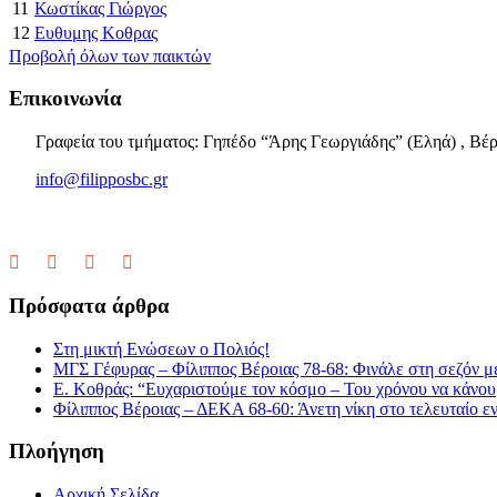
11
Κωστίκας Γιώργος
12
Ευθυμης Κοθρας
Προβολή όλων των παικτών
Επικοινωνία
Γραφεία του τμήματος: Γηπέδο “Άρης Γεωργιάδης” (Εληά) , Βέρ
info@filipposbc.gr
6932335069
Πρόσφατα άρθρα
Στη μικτή Ενώσεων ο Πολιός!
ΜΓΣ Γέφυρας – Φίλιππος Βέροιας 78-68: Φινάλε στη σεζόν με
Ε. Κοθράς: “Ευχαριστούμε τον κόσμο – Του χρόνου να κάνουμ
Φίλιππος Βέροιας – ΔΕΚΑ 68-60: Άνετη νίκη στο τελευταίο εν
Πλοήγηση
Αρχική Σελίδα