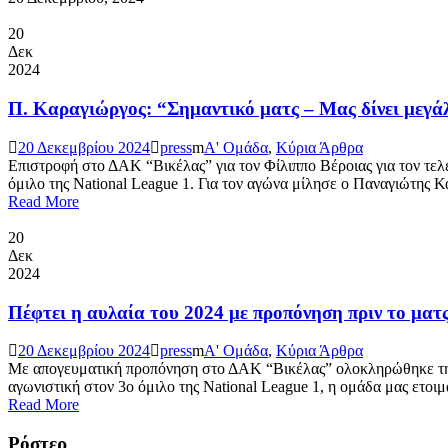
20
Δεκ
2024
Π. Καραγιώργος: “Σημαντικό ματς – Μας δίνει μεγάλ
20 Δεκεμβρίου 2024
press
Α' Ομάδα
,
Κύρια Άρθρα
Επιστροφή στο ΔΑΚ “Βικέλας” για τον Φίλιππο Βέροιας για τον τελ
όμιλο της National League 1. Για τον αγώνα μίλησε ο Παναγιώτης Κα
Read More
20
Δεκ
2024
Πέφτει η αυλαία του 2024 με προπόνηση πριν το ματ
20 Δεκεμβρίου 2024
press
Α' Ομάδα
,
Κύρια Άρθρα
Με απογευματική προπόνηση στο ΔΑΚ “Βικέλας” ολοκληρώθηκε την Π
αγωνιστική στον 3ο όμιλο της National League 1, η ομάδα μας ετοι
Read More
Ρόστερ