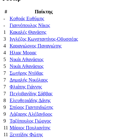
#
Παίκτης
-
Κοθράς Ευθύμης
-
Γιαννόπουλος Νίκος
1
Κακαλές Θανάσης
3
Ιγγλέζος Κωνσταντίνος-Οδυσσέας
4
Καραγιώργος Παναγιώτης
4
Ηλιας Μορας
5
Νικάι Αθανάσιος
5
Νικάι Αθανάσιος
7
Σωτήρης Ντόβας
7
Δημαλής Νικόλαος
7
Φλιάτης Γιάννης
7
Πεχλιβανίδης Σάββας
8
Ελευθεριάδης Δάνης
9
Σπύρος Γιαντσιδιώτης
9
Λάζαρης Αλέξανδρος
9
Ταζόπουλος Γιώργος
11
Μάριος Πουλιανίτης
11
Ξενιτίδης Φώτης