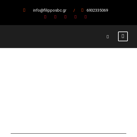
info@filipposbc.gr
/
6932335069
Day
15 Φεβρουαρίου, 2025