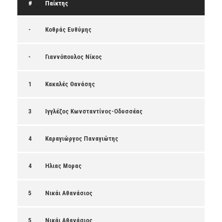
#
Παίκτης
-
Κοθράς Ευθύμης
-
Γιαννόπουλος Νίκος
1
Κακαλές Θανάσης
3
Ιγγλέζος Κωνσταντίνος-Οδυσσέας
4
Καραγιώργος Παναγιώτης
4
Ηλιας Μορας
5
Νικάι Αθανάσιος
5
Νικάι Αθανάσιος