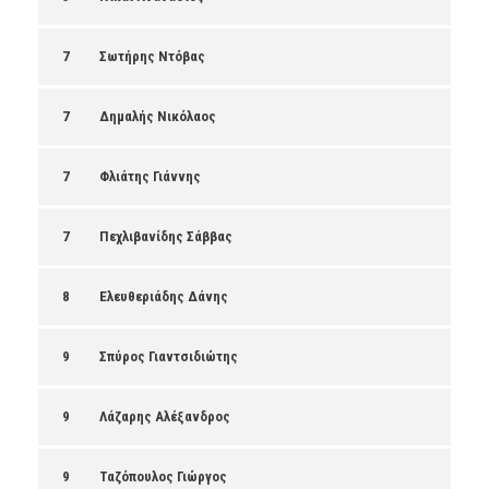
7
Σωτήρης Ντόβας
7
Δημαλής Νικόλαος
7
Φλιάτης Γιάννης
7
Πεχλιβανίδης Σάββας
8
Ελευθεριάδης Δάνης
9
Σπύρος Γιαντσιδιώτης
9
Λάζαρης Αλέξανδρος
9
Ταζόπουλος Γιώργος