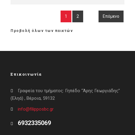
1
2
Επόμενο
Προβολή όλων των παικτών
Επικοινωνία
Γραφεία του τμήματος: Γηπέδο “Άρης Γεωργιάδης”
(Εληά) , Βέροια, 59132
info@filipposbc.gr
6932335069