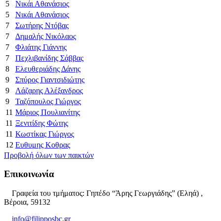
5
Νικάι Αθανάσιος
5
Νικάι Αθανάσιος
7
Σωτήρης Ντόβας
7
Δημαλής Νικόλαος
7
Φλιάτης Γιάννης
7
Πεχλιβανίδης Σάββας
8
Ελευθεριάδης Δάνης
9
Σπύρος Γιαντσιδιώτης
9
Λάζαρης Αλέξανδρος
9
Ταζόπουλος Γιώργος
11
Μάριος Πουλιανίτης
11
Ξενιτίδης Φώτης
11
Κωστίκας Γιώργος
12
Ευθυμης Κοθρας
Προβολή όλων των παικτών
Επικοινωνία
Γραφεία του τμήματος: Γηπέδο “Άρης Γεωργιάδης” (Εληά) ,
Βέροια, 59132
info@filipposbc.gr