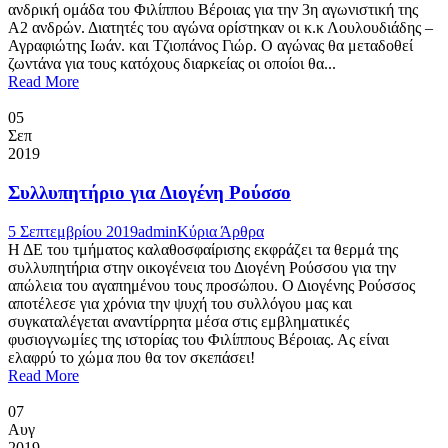
ανδρική ομάδα του Φιλίππου Βέροιας για την 3η αγωνιστική της
Α2 ανδρών. Διατητές του αγώνα ορίστηκαν οι κ.κ Λουλουδιάδης –
Αγραφιώτης Ιωάν. και Τζιοπάνος Γιώρ. Ο αγώνας θα μεταδοθεί
ζωντάνα για τους κατόχους διαρκείας οι οποίοι θα...
Read More
05
Σεπ
2019
Συλλυπητήριο για Διογένη Ρούσσο
5 Σεπτεμβρίου 2019
admin
Κύρια Άρθρα
Η ΔΕ του τμήματος καλαθοσφαίρισης εκφράζει τα θερμά της
συλλυπητήρια στην οικογένεια του Διογένη Ρούσσου για την
απώλεια του αγαπημένου τους προσώπου. Ο Διογένης Ρούσσος
αποτέλεσε για χρόνια την ψυχή του συλλόγου μας και
συγκαταλέγεται αναντίρρητα μέσα στις εμβληματικές
φυσιογνωμίες της ιστορίας του Φιλίππους Βέροιας. Ας είναι
ελαφρύ το χώμα που θα τον σκεπάσει!
Read More
07
Αυγ
2019