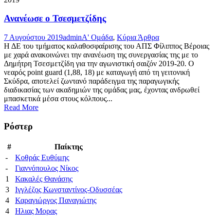
Ανανέωσε ο Τσεσμετζίδης
7 Αυγούστου 2019
admin
Α' Ομάδα
,
Κύρια Άρθρα
Η ΔΕ του τμήματος καλαθοσφαίρισης του ΑΠΣ Φίλιππος Βέροιας
με χαρά ανακοινώνει την ανανέωση της συνεργασίας της με το
Δημήτρη Τσεσμετζίδη για την αγωνιστική σαιζόν 2019-20. Ο
νεαρός point guard (1,88, 18) με καταγωγή από τη γειτονική
Σκύδρα, αποτελεί ζωντανό παράδειγμα της παραγωγικής
διαδικασίας των ακαδημιών της ομάδας μας, έχοντας ανδρωθεί
μπασκετικά μέσα στους κόλπους...
Read More
Ρόστερ
#
Παίκτης
-
Κοθράς Ευθύμης
-
Γιαννόπουλος Νίκος
1
Κακαλές Θανάσης
3
Ιγγλέζος Κωνσταντίνος-Οδυσσέας
4
Καραγιώργος Παναγιώτης
4
Ηλιας Μορας