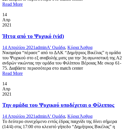
Read More
14
Απρ
2021
Ήττα από το Ψυχικό (vid)
14 Απριλίου 2021
admin
Α' Ομάδα
,
Κύρια Άρθρα
Νικηφόρα “πέρασε” από το ΔΑΚ “Δημήτριος Βικέλας” η ομάδα
του Ψυχικού στο εξ αναβολής ματς για την 3η αγωνιστική της Α2
ανδρών νικώντας την ομάδα του Φιλίππου Βέροιας Με σκορ 61-
75. Διαβάστε περισσότερα στο match center
Read More
14
Απρ
2021
Την ομάδα του Ψυχικού υποδέχεται ο Φίλιππος
14 Απριλίου 2021
admin
Α' Ομάδα
,
Κύρια Άρθρα
Το δεύτερο συνεχόμενο εντός έδρας παιχνίδι της δίνει σήμερα
(14/4) στις 17:00 στο κλειστό γήπεδο “Δημήτριος Βικέλας” η