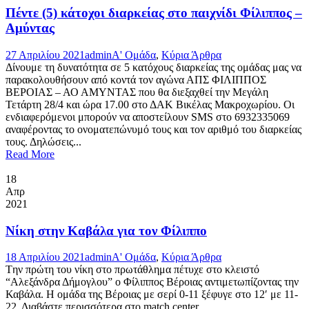
Πέντε (5) κάτοχοι διαρκείας στο παιχνίδι Φίλιππος –
Αμύντας
27 Απριλίου 2021
admin
Α' Ομάδα
,
Κύρια Άρθρα
Δίνουμε τη δυνατότητα σε 5 κατόχους διαρκείας της ομάδας μας να
παρακολουθήσουν από κοντά τον αγώνα ΑΠΣ ΦΙΛΙΠΠΟΣ
ΒΕΡΟΙΑΣ – ΑΟ ΑΜΥΝΤΑΣ που θα διεξαχθεί την Μεγάλη
Τετάρτη 28/4 και ώρα 17.00 στο ΔΑΚ Βικέλας Μακροχωρίου. Οι
ενδιαφερόμενοι μπορούν να αποστείλουν SMS στο 6932335069
αναφέροντας το ονοματεπώνυμό τους και τον αριθμό του διαρκείας
τους. Δηλώσεις...
Read More
18
Απρ
2021
Νίκη στην Καβάλα για τον Φίλιππο
18 Απριλίου 2021
admin
Α' Ομάδα
,
Κύρια Άρθρα
Tην πρώτη του νίκη στο πρωτάθλημα πέτυχε στο κλειστό
“Αλεξάνδρα Δήμογλου” ο Φίλιππος Βέροιας αντιμετωπίζοντας την
Καβάλα. Η ομάδα της Βέροιας με σερί 0-11 ξέφυγε στο 12′ με 11-
22. Διαβάστε περισσότερα στο match center