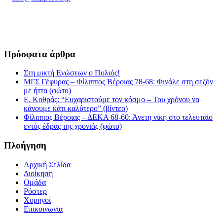
6932335069
Πρόσφατα άρθρα
Στη μικτή Ενώσεων ο Πολιός!
ΜΓΣ Γέφυρας – Φίλιππος Βέροιας 78-68: Φινάλε στη σεζόν
με ήττα (φώτο)
Ε. Κοθράς: “Ευχαριστούμε τον κόσμο – Του χρόνου να
κάνουμε κάτι καλύτερο” (βίντεο)
Φίλιππος Βέροιας – ΔΕΚΑ 68-60: Άνετη νίκη στο τελευταίο
εντός έδρας της χρονιάς (φώτο)
Πλοήγηση
Αρχική Σελίδα
Διοίκηση
Ομάδα
Ρόστερ
Χορηγοί
Επικοινωνία