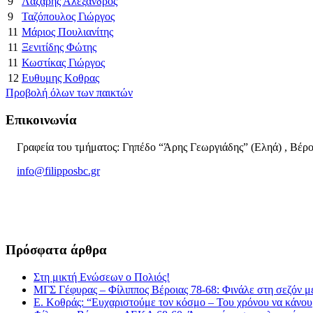
9
Λάζαρης Αλέξανδρος
9
Ταζόπουλος Γιώργος
11
Μάριος Πουλιανίτης
11
Ξενιτίδης Φώτης
11
Κωστίκας Γιώργος
12
Ευθυμης Κοθρας
Προβολή όλων των παικτών
Επικοινωνία
Γραφεία του τμήματος: Γηπέδο “Άρης Γεωργιάδης” (Εληά) , Βέρο
info@filipposbc.gr
6932335069
Πρόσφατα άρθρα
Στη μικτή Ενώσεων ο Πολιός!
ΜΓΣ Γέφυρας – Φίλιππος Βέροιας 78-68: Φινάλε στη σεζόν με
Ε. Κοθράς: “Ευχαριστούμε τον κόσμο – Του χρόνου να κάνουμ