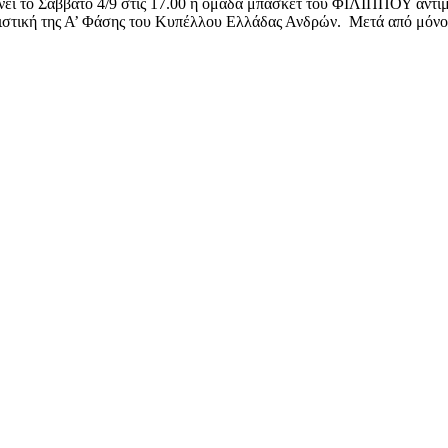
ίνει το Σάββατο 4/9 στις 17.00 η ομάδα μπάσκετ του ΦΙΛΙΠΠΟΥ αντιμ
ωνιστική της Α’ Φάσης του Κυπέλλου Ελλάδας Ανδρών. Μετά από μόνο 