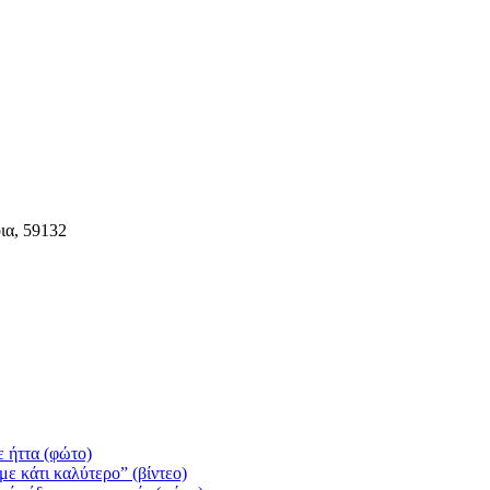
ια, 59132
 ήττα (φώτο)
ε κάτι καλύτερο” (βίντεο)