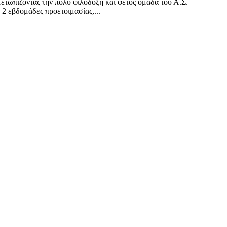
ετωπίζοντας την πολύ φιλόδοξη και φέτος ομάδα του Α.Σ.
2 εβδομάδες προετοιμασίας,...