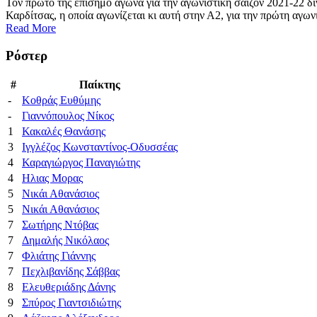
Τον πρώτο της επίσημο αγώνα για την αγωνιστική σαιζόν 2021-22 δ
Καρδίτσας, η οποία αγωνίζεται κι αυτή στην Α2, για την πρώτη αγ
Read More
Ρόστερ
#
Παίκτης
-
Κοθράς Ευθύμης
-
Γιαννόπουλος Νίκος
1
Κακαλές Θανάσης
3
Ιγγλέζος Κωνσταντίνος-Οδυσσέας
4
Καραγιώργος Παναγιώτης
4
Ηλιας Μορας
5
Νικάι Αθανάσιος
5
Νικάι Αθανάσιος
7
Σωτήρης Ντόβας
7
Δημαλής Νικόλαος
7
Φλιάτης Γιάννης
7
Πεχλιβανίδης Σάββας
8
Ελευθεριάδης Δάνης
9
Σπύρος Γιαντσιδιώτης