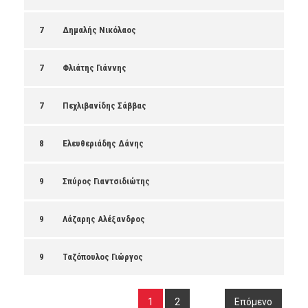
7
Δημαλής Νικόλαος
7
Φλιάτης Γιάννης
7
Πεχλιβανίδης Σάββας
8
Ελευθεριάδης Δάνης
9
Σπύρος Γιαντσιδιώτης
9
Λάζαρης Αλέξανδρος
9
Ταζόπουλος Γιώργος
1
2
Επόμενο