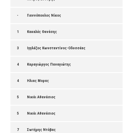
-
Γιαννόπουλος Νίκος
1
Κακαλές Θανάσης
3
Ιγγλέζος Κωνσταντίνος-Οδυσσέας
4
Καραγιώργος Παναγιώτης
4
Ηλιας Μορας
5
Νικάι Αθανάσιος
5
Νικάι Αθανάσιος
7
Σωτήρης Ντόβας