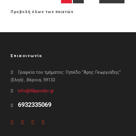
Προβολή όλων των παικτών
Επικοινωνία
Γραφεία του τμήματος: Γηπέδο “Άρης Γεωργιάδης”
(Εληά) , Βέροια, 59132
info@filipposbc.gr
6932335069