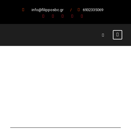
info@filipposbc.gr
/
6932335069
Day
12 Ιουνίου, 2024